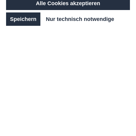
Alle Cookies akzeptieren
modernen RAL-Farbtönen eine individuelle Note
verleihen, für langlebige Schönheit in jeder Farbe.
Speichern
Nur technisch notwendige
Ob stabil am Boden verankert oder flexibel
aufgeschraubt, der
SALZA
ist einfach zu
montieren und bietet vielseitige
Einsatzmöglichkeiten. Er ist die perfekte
Kombination aus Funktion, Qualität und zeitlosem
Stil für modernes Fahrradparken.
Anzahl
Stückpreis
159,00 €*
Bis
2
147,87 €*
Bis
4
143,10 €*
Bis
9
138,33 €*
Bis
24
135,15 €*