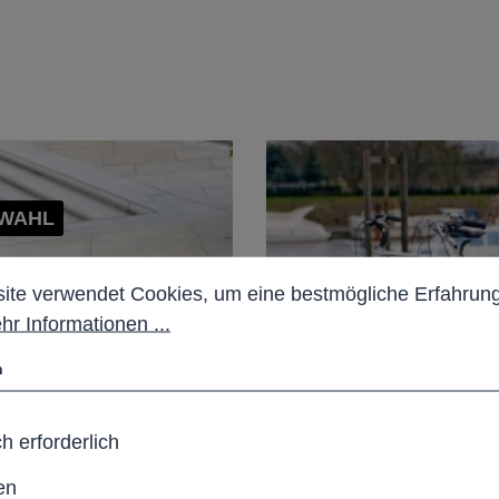
.WAHL
stellungen
 verwendet Cookies, um eine bestmögliche Erfahrung b
ite verwendet Cookies, um eine bestmögliche Erfahrung
hr Informationen ...
n
h erforderlich
en