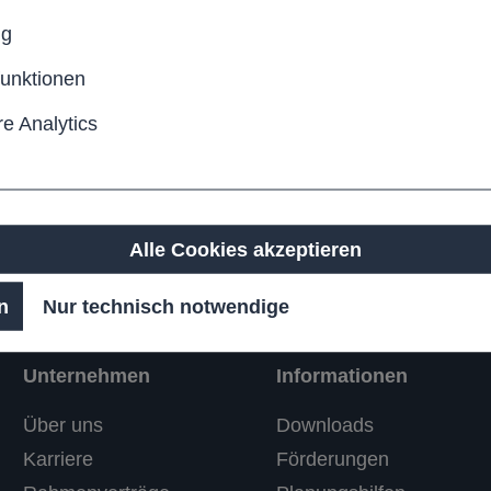
bank PINO B-
Fahrradparker 
ng
funktionen
9,50 €*
255,00 €*
e Analytics
Details
Details
Alle Cookies akzeptieren
n
Nur technisch notwendige
Unternehmen
Informationen
Über uns
Downloads
Karriere
Förderungen