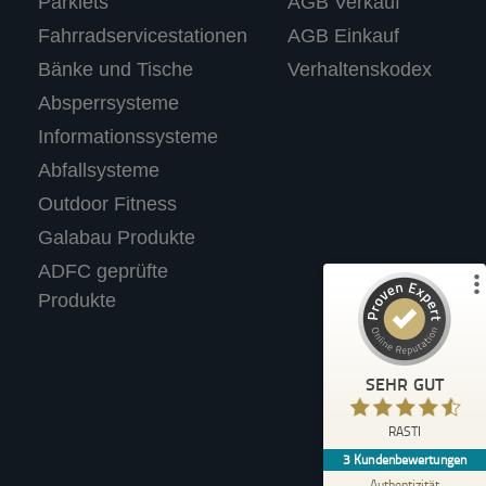
Parklets
AGB Verkauf
Fahrradservicestationen
AGB Einkauf
Bänke und Tische
Verhaltenskodex
Kundenbewertungen und Erfahrungen zu
RASTI
Absperrsysteme
%
100
SEHR GUT
Informationssysteme
Empfehlungen auf
Abfallsysteme
ProvenExpert.com
5,00
/
4,67
Outdoor Fitness
Galabau Produkte
3
ADFC geprüfte
Bewertungen auf ProvenExpert.com
Produkte
Profil ansehen
Erfahren Sie mehr über dieses Bewertungssiegel
SEHR GUT
Anonym
4,40
RASTI
Wir tolle Produkte. Haben für unseren
3
Kundenbewertungen
Supermarkt einen Fahrradständer mit
Werbetafel gekauft.
Authentizität