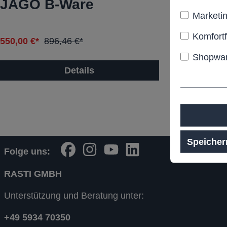
JAGO B-Ware
Hocker
Marketi
Ware
Komfort
550,00 €*
896,46 €*
650,00 €*
94
Shopwar
Details
Speicher
Folge uns:
RASTI GMBH
Unterstützung und Beratung unter:
+49 5934 70350