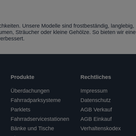
hkeiten. Unsere Modelle sind frostbeständig, langlebig,
lumen, Sträucher oder kleine Gehölze. So bieten wir eine
verbessert.
Produkte
Rechtliches
Kundenbewertungen und Erfahrungen zu
Überdachungen
Impressum
RASTI
Fahrradparksysteme
Datenschutz
%
100
SEHR GUT
Parklets
AGB Verkauf
Empfehlungen auf
ProvenExpert.com
5,00
/
4,67
Fahrradservicestationen
AGB Einkauf
Bänke und Tische
Verhaltenskodex