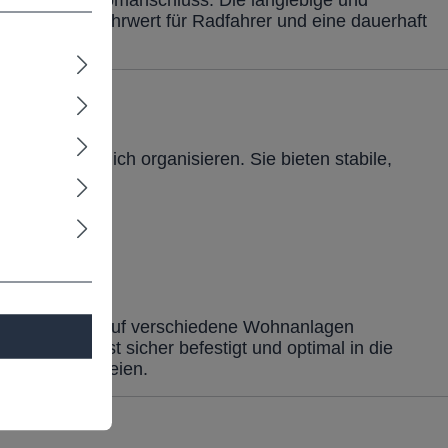
gen keinen Stromanschluss. Die langlebige und
in echter Mehrwert für Radfahrer und eine dauerhaft
und ordentlich organisieren. Sie bieten stabile,
ste sind exakt auf verschiedene Wohnanlagen
ss das Gerüst sicher befestigt und optimal in die
rocknung im Freien.