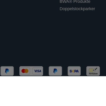
BWA® Produkte
Doppelstockparker
chließlich an Gewerbekunden (B2B) und Behörden. Kein 
rtsteuer zzgl.
Versandkosten
und ggf. Nachnahmegebühre