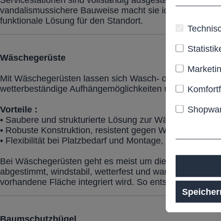
Servicestationen sind vollständig ausgestattet, bieten
vandalismussichere Bauweise macht sie ideal für Parks
funktionale Lösung für den Standort.
Technisc
Statistik
Wäschegerüste
Marketi
Mit Wäschegerüsten lassen sich Wasch- oder Wäscheberei
wetterbeständige Aufhängemöglichkeiten und sind auf u
Komfort
Shopwar
Vorteile :
• Saubere und strukturierte Lösung zur Wäschepflege 
• Robuste Konstruktion, resistent gegen Witterung und 
• Flexibilität bei Platzbedarf und Montage, passend fü
Bei Wäschegerüsten geht es meist um die richtige Größ
abgestimmt, windstabil, wetterfest und wartungsarm. Wi
vorhandene Fläche integriert wird. So entsteht eine sa
Speicher
Baumschutzbügel