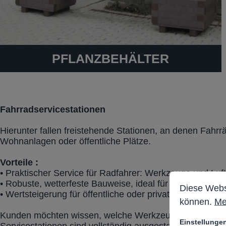
PFLANZBEHÄLTER
Fahrradservicestationen
Hierunter fallen freistehende Stationen, an denen Fahr
Wohnanlagen oder öffentliche Plätze.
Vorteile :
• Praktischer Service für Radfahrer: Werkzeuge und Luftp
Cookie-Vorein
Diese Website
• Robuste, wetterfeste Bauweise, ideal für Außenbereic
Diese Webs
• Wertsteigerung für öffentliche oder private Anlagen, z
können.
Me
Kunden möchten wissen, welche Werkzeuge eine Servicesta
Einstellunge