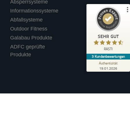
3
Absperrsysteme
Bewertungen auf ProvenExpert.com
Informationssysteme
Abfallsysteme
Profil ansehen
Outdoor Fitness
Erfahren Sie mehr über dieses Bewertungssiegel
SEHR GUT
Galabau Produkte
Anonym
ADFC geprüfte
4,40
RASTI
Wir tolle Produkte. Haben für unseren
Produkte
3
Kundenbewertungen
Supermarkt einen Fahrradständer mit
Werbetafel gekauft.
Authentizität
19.01.2026
Verkauf an Privatpersonen (i.S.d. §13 BGB).
n, wenn nicht anders angegeben.