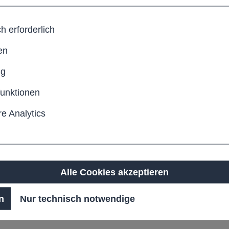
 robuste Werkzeuge, eine zuverlässige Pumpe und benöti
, Wege, Wohnanlagen oder Firmenbereiche. So entsteht e
h erforderlich
en
ng
che im Freien oder in Gemeinschaftsanlagen funktional 
nterschiedliche Raum- und Platzverhältnisse anpassbar.
funktionen
e Analytics
im Außenbereich
tägliche Nutzung
r viele Wohn- oder Gemeinschaftsanlagen
e, Stabilität und Befestigungsmöglichkeit. Unsere Gerü
Alle Cookies akzeptieren
r beraten zur passenden Ausführung und sorgen dafür, da
ubere, langlebige und praktische Lösung für die Wäschet
n
Nur technisch notwendige