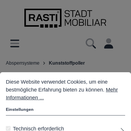
inhalt springen
Absperrsysteme
Kunststoffpoller
Cookie-Voreinstellungen
Diese Website verwendet Cookies, um eine bestmöglich
Diese Website verwendet Cookies, um eine
bestmögliche Erfahrung bieten zu können.
Mehr
Informationen ...
Einstellungen
Technisch erforderlich