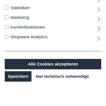
Statistiken
Marketing
Komfortfunktionen
Shopware Analytics
ARAS Poller
Alle Cookies akzeptieren
Speichern
Nur technisch notwendige
Ab
57,00 €*
Details