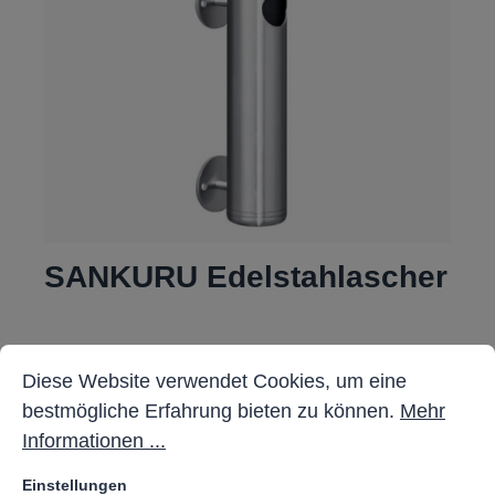
SANKURU Edelstahlascher
Cookie-Voreinstellungen
217,50 €*
Diese Website verwendet Cookies, um eine bestmöglich
Diese Website verwendet Cookies, um eine
bestmögliche Erfahrung bieten zu können.
Mehr
Details
Informationen ...
Einstellungen