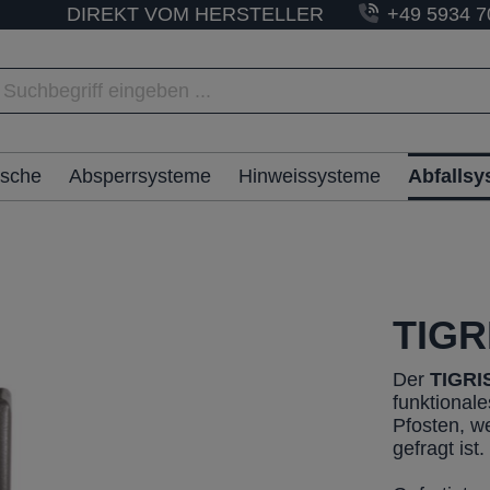
DIREKT VOM HERSTELLER
+49 5934 7
ische
Absperrsysteme
Hinweissysteme
Abfalls
TIGR
Der
TIGRI
funktional
Pfosten, w
gefragt ist.