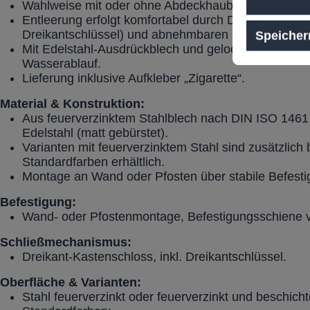
Wahlweise mit oder ohne Abdeckhaube für zusätzlic
Entleerung erfolgt komfortabel durch Dreikant-Kasten
Dreikantschlüssel) und abnehmbaren Behälter.
Speicher
Mit Edelstahl-Ausdrückblech und gelochtem Boden f
Wasserablauf.
Lieferung inklusive Aufkleber „Zigarette“.
Material & Konstruktion:
Aus feuerverzinktem Stahlblech nach DIN ISO 1461
Edelstahl (matt gebürstet).
Varianten mit feuerverzinktem Stahl sind zusätzlich
Standardfarben erhältlich.
Montage an Wand oder Pfosten über stabile Befest
Befestigung:
Wand- oder Pfostenmontage, Befestigungsschiene v
Schließmechanismus:
Dreikant-Kastenschloss, inkl. Dreikantschlüssel.
Oberfläche & Varianten:
Stahl feuerverzinkt oder feuerverzinkt und beschich