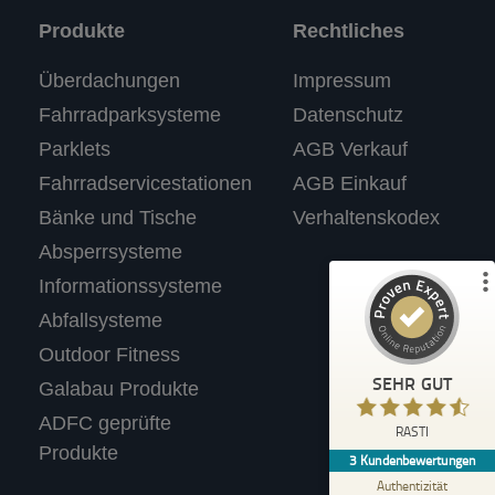
Produkte
Rechtliches
Kundenbewertungen und Erfahrungen zu
Überdachungen
Impressum
RASTI
Fahrradparksysteme
Datenschutz
%
100
SEHR GUT
Parklets
AGB Verkauf
Empfehlungen auf
ProvenExpert.com
5,00
/
4,67
Fahrradservicestationen
AGB Einkauf
Bänke und Tische
Verhaltenskodex
3
Absperrsysteme
Bewertungen auf ProvenExpert.com
Informationssysteme
Abfallsysteme
Profil ansehen
Outdoor Fitness
Erfahren Sie mehr über dieses Bewertungssiegel
SEHR GUT
Galabau Produkte
Anonym
ADFC geprüfte
4,40
RASTI
Wir tolle Produkte. Haben für unseren
Produkte
3
Kundenbewertungen
Supermarkt einen Fahrradständer mit
Werbetafel gekauft.
Authentizität