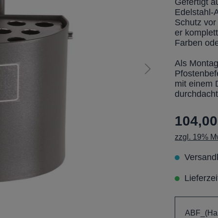
Gefertigt 
Edelstahl-
Schutz vor 
er komplett
Farben oder
Als Montag
Pfostenbef
mit einem 
durchdacht
104,00
zzgl. 19% Mw
Versandk
Lieferze
ABF_(Hau