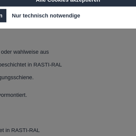
hen Witterungsschutz.
schloss (inkl.
n
Nur technisch notwendige
ür optimalen
 oder wahlweise aus
 beschichtet in RASTI-RAL
igungsschiene.
ormontiert.
tet in RASTI-RAL