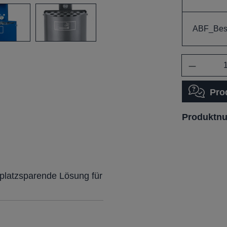
ABF_Beso
Anzahl
Pro
Produktn
 platzsparende Lösung für