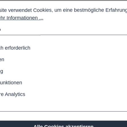
stellungen
 verwendet Cookies, um eine bestmögliche Erfahrung b
ite verwendet Cookies, um eine bestmögliche Erfahrung
hr Informationen ...
n
h erforderlich
en
ng
funktionen
e Analytics
r den Außenbereich von
n.
Alle Cookies akzeptieren