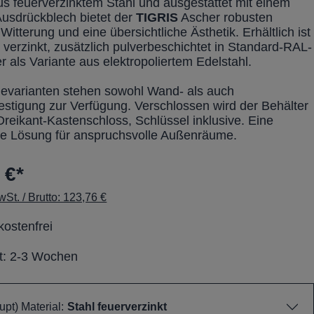
aus feuerverzinktem Stahl und ausgestattet mit einem
Ausdrückblech bietet der
TIGRIS
Ascher robusten
Witterung und eine übersichtliche Ästhetik. Erhältlich ist
 verzinkt, zusätzlich pulverbeschichtet in Standard-RAL-
 als Variante aus elektropoliertem Edelstahl.
evarianten stehen sowohl Wand- als auch
estigung zur Verfügung. Verschlossen wird der Behälter
Dreikant-Kastenschloss, Schlüssel inklusive. Eine
e Lösung für anspruchsvolle Außenräume.
 €*
St. / Brutto: 123,76 €
ostenfrei
it: 2-3 Wochen
pt) Material:
Stahl feuerverzinkt