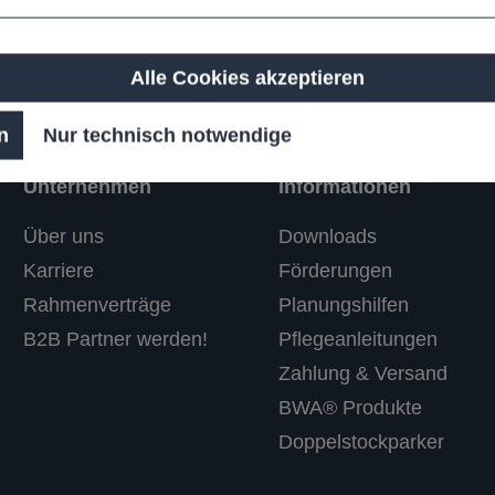
Alle Cookies akzeptieren
n
Nur technisch notwendige
Unternehmen
Informationen
Über uns
Downloads
Karriere
Förderungen
Rahmenverträge
Planungshilfen
B2B Partner werden!
Pflegeanleitungen
Zahlung & Versand
BWA® Produkte
Doppelstockparker