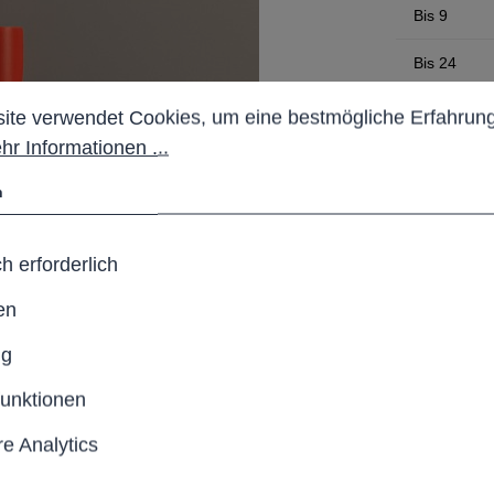
Bis
9
Bis
24
stellungen
 verwendet Cookies, um eine bestmögliche Erfahrung b
Bis
49
ite verwendet Cookies, um eine bestmögliche Erfahrung
hr Informationen ...
Ab
50
n
zzgl. 19% Mw
Lieferze
h erforderlich
en
Anzahl
ng
Pro
funktionen
Produktn
e Analytics