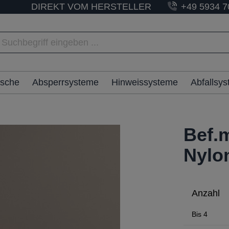
DIREKT VOM HERSTELLER
+49 5934 7
ische
Absperrsysteme
Hinweissysteme
Abfallsy
Bef.m
Nylo
Anzahl
Bis
4