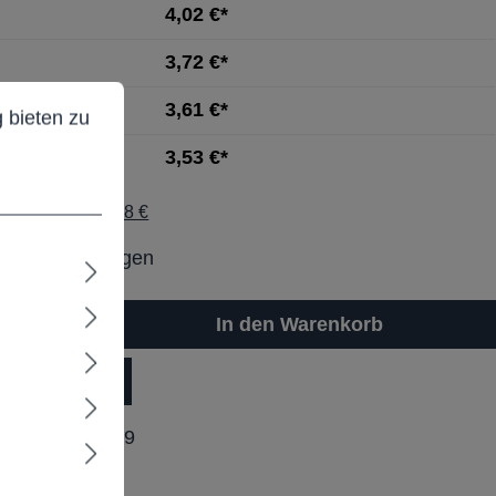
4,02 €*
3,72 €*
ieten zu können.
Mehr Informationen ...
3,61 €*
 bieten zu
3,53 €*
St. / Brutto: 6,28 €
it: Projektbezogen
In den Warenkorb
dukt Anfrage
ummer:
F24999