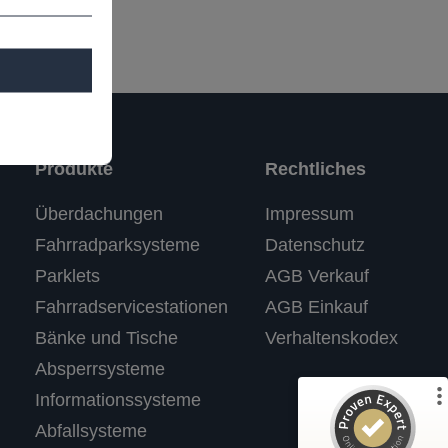
Produkte
Rechtliches
Kundenbewertungen und Erfahrungen zu
Überdachungen
Impressum
RASTI
Fahrradparksysteme
Datenschutz
%
100
SEHR GUT
Parklets
AGB Verkauf
Empfehlungen auf
ProvenExpert.com
5,00
/
4,67
Fahrradservicestationen
AGB Einkauf
Bänke und Tische
Verhaltenskodex
3
Absperrsysteme
Bewertungen auf ProvenExpert.com
Informationssysteme
Abfallsysteme
Profil ansehen