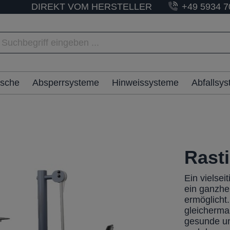
DIREKT VOM HERSTELLER
+49 5934 7
ische
Absperrsysteme
Hinweissysteme
Abfallsy
Rasti
Ein vielse
ein ganzhe
ermöglicht.
gleichermaß
gesunde un