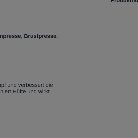
Produktn
inpresse
,
Brustpresse
,
pf und verbessert die
niert Hüfte und wirkt