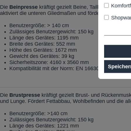
Komfort
Die
Beinpresse
kräftigt gezielt Beine, Taille, Gesäß un
aktiviert die unteren Gliedmaßen und fördert den Muske
Shopwar
Benutzergröße: > 140 cm
Zulässiges Benutzergewicht: 150 kg
Länge des Gerätes: 1195 mm
Breite des Gerätes: 552 mm
Höhe des Gerätes: 1672 mm
Gewicht des Gerätes: 39 kg
Sicherheitszone: 4160 x 3560 mm
Speicher
Kompatibilität mit der Norm: EN 16630:2015
Die
Brustpresse
kräftigt gezielt Brust- und Rückenmusk
und Lunge. Fördert Fettabbau, Wohlbefinden und die al
Benutzergröße: >140 cm
Zulässiges Benutzergewicht: 150 kg
Länge des Gerätes: 1221 mm