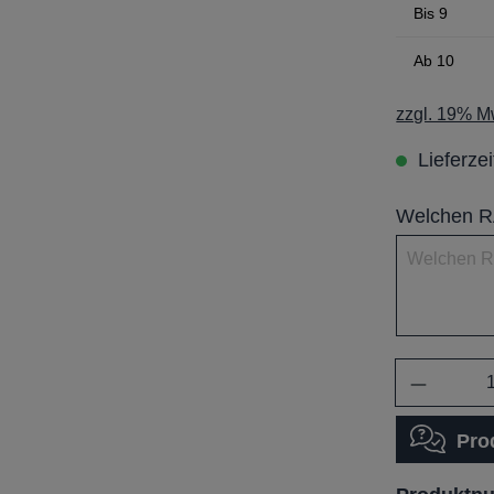
Bis
9
Ab
10
zzgl. 19% Mw
Lieferze
Welchen RA
Anzahl
Pro