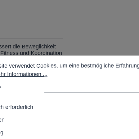
sert die Beweglichkeit
 Fitness und Koordination
stellungen
 verwendet Cookies, um eine bestmögliche Erfahrung b
ite verwendet Cookies, um eine bestmögliche Erfahrung
hr Informationen ...
n
h erforderlich
en
ng