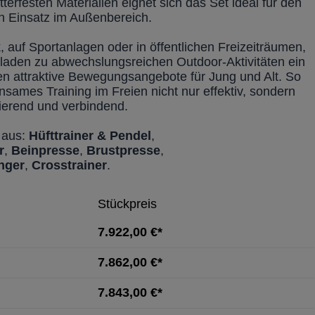
terfesten Materialien eignet sich das Set ideal für den
n Einsatz im Außenbereich.
, auf Sportanlagen oder in öffentlichen Freizeiträumen,
 laden zu abwechslungsreichen Outdoor-Aktivitäten ein
en attraktive Bewegungsangebote für Jung und Alt. So
nsames Training im Freien nicht nur effektiv, sondern
ierend und verbindend.
 aus:
Hüfttrainer & Pendel
,
r
,
Beinpresse
,
Brustpresse
,
nger
,
Crosstrainer
.
Stückpreis
7.922,00 €*
7.862,00 €*
7.843,00 €*