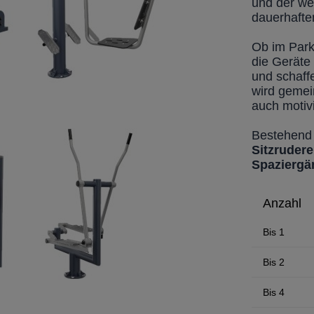
und der wet
dauerhafte
Ob im Park
die Geräte
und schaff
wird gemei
auch motiv
Bestehend
Sitzrudere
Spaziergä
Anzahl
Bis
1
Bis
2
Bis
4