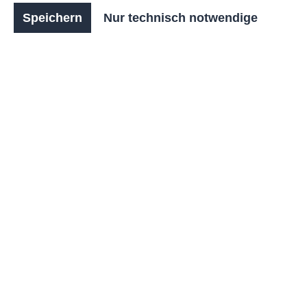
körperliche und geistige Gesundheit aus und
Speichern
Nur technisch notwendige
fördern die allgemeine Koordination.
Produkt
: RASTI Outdoor Fitnessgeräte
Serie
: BRONZE
Anzahl
Stückpreis
1.908,00 €*
Bis
1
1.848,00 €*
Bis
2
1.829,00 €*
Bis
4
1.829,00 €*
Bis
9
1.812,00 €*
Ab
10
zzgl. 19% MwSt. / Brutto: 2.270,52 €