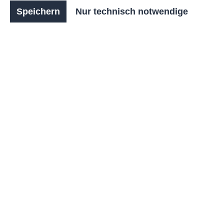
körperliche Koordination.
Speichern
Nur technisch notwendige
Produkt
: RASTI Outdoor Fitnessgeräte
Serie
: BRONZE
Anzahl
Stückpreis
2.412,00 €*
Bis
1
2.352,00 €*
Bis
2
2.333,00 €*
Bis
4
2.333,00 €*
Bis
9
2.316,00 €*
Ab
10
zzgl. 19% MwSt. / Brutto: 2.870,28 €