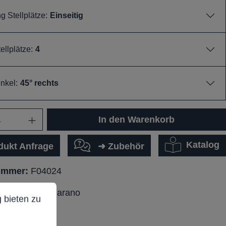
 Stellplätze:
Einseitig
ellplätze:
4
inkel:
45° rechts
In den Warenkorb
Katalog
dukt Anfrage
➜ Zubehör
ummer:
F04024
ieten zu können.
Mehr Informationen ...
eibungstext Marano
 bieten zu