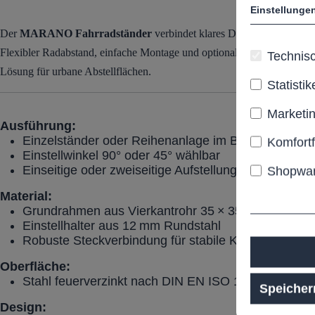
Einstellunge
Der
MARANO Fahrradständer
verbindet klares Design mit robuster
Flexibler Radabstand, einfache Montage und optionale Pulverbeschich
Technisc
Lösung für urbane Abstellflächen.
Statistik
Marketi
Ausführung:
Einzelständer oder Reihenanlage im Baukastensys
Komfort
Einstellwinkel 90° oder 45° wählbar
Einseitige oder zweiseitige Aufstellung möglich
Shopwar
Material:
Grundrahmen aus Vierkantrohr 35
×
35
mm
Einstellhalter aus 12
mm Rundstahl
Robuste Steckverbindung für stabile Konstruktion
Oberfläche:
Stahl feuerverzinkt nach DIN EN ISO 1461
Speicher
Design: