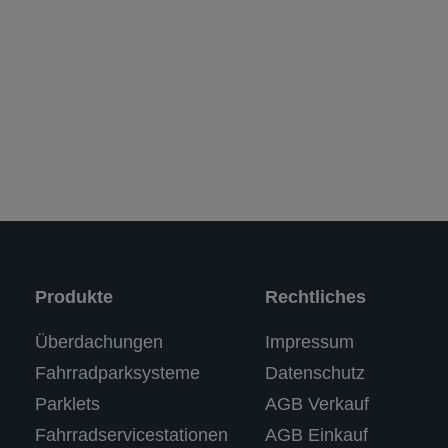
Produkte
Rechtliches
Kundenbewertungen und Erfahrungen zu
Überdachungen
Impressum
RASTI
Fahrradparksysteme
Datenschutz
%
100
SEHR GUT
Parklets
AGB Verkauf
Empfehlungen auf
ProvenExpert.com
5,00
/
4,67
Fahrradservicestationen
AGB Einkauf