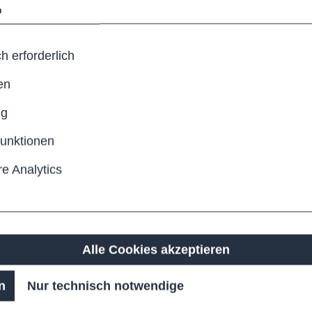
n
, feuerverzinkter Konstruktion.
tung machen ihn zur idealen
h erforderlich
en
ng
tem
funktionen
e Analytics
Alle Cookies akzeptieren
n
Nur technisch notwendige