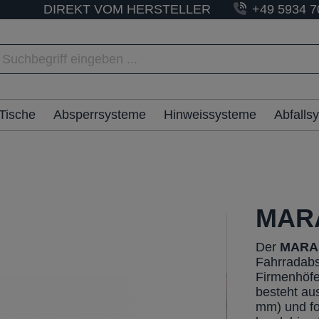
DIREKT VOM HERSTELLER
+49 5934 7
Tische
Absperrsysteme
Hinweissysteme
Abfalls
MARA
Der
MARAN
Fahrradabs
Firmenhöfe
besteht au
mm) und f