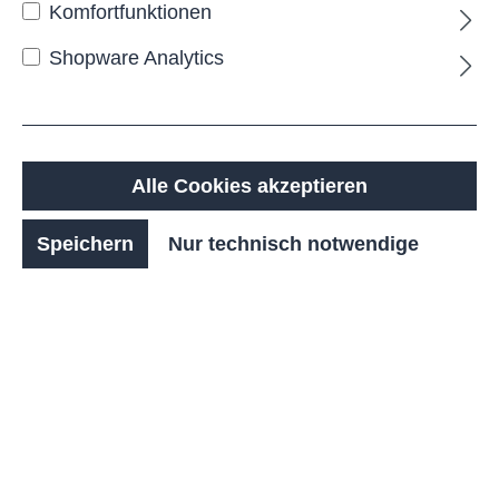
Lassen Sie uns gemeinsam die Weichen für eine
Komfortfunktionen
fahrradfreundliche Zukunft stellen! Erfahren Sie
Shopware Analytics
mehr über unsere Lösungen für eine moderne
Radinfrastruktur auf RASTI.eu.
Alle Cookies akzeptieren
Mobilitätsforum Bund /
Förderfiebel
Speichern
Nur technisch notwendige
Link zur Förderfibel
Die Förderfibel – Unterstützung für
nachhaltige Mobilitätsprojekte
Die
Förderfibel
ist ein praktisches Online-
Tool des
Mobilitätsforums Bund
, das