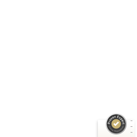
Folge uns:
RASTI GMBH
Unternehmen
Informationen
Produkte
Kundenbewertungen und Erfahrungen zu
RASTI
Rechtliches
SEHR GUT
%
100
Empfehlungen auf
ProvenExpert.com
5,00
/
4,67
3
Bewertungen auf ProvenExpert.com