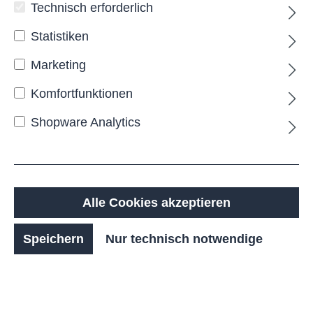
Technisch erforderlich
Statistiken
Marketing
Komfortfunktionen
Shopware Analytics
VELA Sitzbank mit erhöhter
Lehne
Die
VELA
Sitzbank
mit extra hoher Lehne
verbindet die charakteristische, fließende
Alle Cookies akzeptieren
Formgebung der Serie mit erweitertem Sitzkomfort
und einer besonders komfortablen
Speichern
Nur technisch notwendige
Rückenunterstützung. Die erhöhte Rückenlehne
verleiht der Bank nicht nur eine markante, elegante
Optik, sondern schafft zugleich ein geschütztes
und angenehmes Sitzgefühl für längere
Aufenthalte im Außenbereich. Die sanft