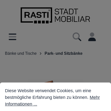
inhalt springen
Bänke und Tische
Park- und Sitzbänke
Cookie-Voreinstellungen
Diese Website verwendet Cookies, um eine bestmöglich
Diese Website verwendet Cookies, um eine
bestmögliche Erfahrung bieten zu können.
Mehr
Informationen ...