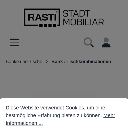
inhalt springen
Bänke und Tische
Bank-/ Tischkombinationen
Cookie-Voreinstellungen
Diese Website verwendet Cookies, um eine bestmöglich
Diese Website verwendet Cookies, um eine
bestmögliche Erfahrung bieten zu können.
Mehr
Informationen ...