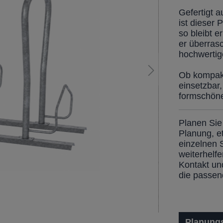
Gefertigt 
ist dieser 
so bleibt e
er überras
hochwertig
Ob kompakt 
einsetzbar
formschöne
Planen Sie
Planung, e
einzelnen 
weiterhelfe
Kontakt un
die passe
Planungs