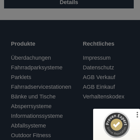
Details
Produkte
Rechtliches
Kundenbewertungen und Erfahrungen zu
Überdachungen
Impressum
RASTI
Fahrradparksysteme
Datenschutz
%
100
SEHR GUT
Parklets
AGB Verkauf
Empfehlungen auf
ProvenExpert.com
5,00
/
4,67
Fahrradservicestationen
AGB Einkauf
Bänke und Tische
Verhaltenskodex
3
Absperrsysteme
Bewertungen auf ProvenExpert.com
Informationssysteme
Abfallsysteme
Profil ansehen
Outdoor Fitness
Erfahren Sie mehr über dieses Bewertungssiegel