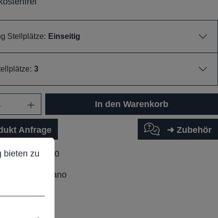
ostenfrei
 Stellplätze:
Einseitig
ellplätze:
3
In den Warenkorb
dukt Anfrage
➜ Zubehör
ieten zu können.
Mehr Informationen ...
 bieten zu
ummer:
F05220
eibungstext Tano