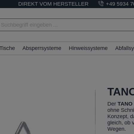
DIREKT VOM HERSTELLER
+49 5934 7
Tische
Absperrsysteme
Hinweissysteme
Abfalls
TANO
Der
TAN
ohne Schni
Konzept, d
gleich, ob
Wegen.