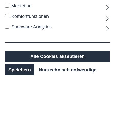
Marketing
Komfortfunktionen
Shopware Analytics
Alle Cookies akzeptieren
SONDER-MARANO-Classic,
Speichern
Nur technisch notwendige
FST, 3er, 90, es, RA500, Boden,
ST_fv
Anzahl
Stückpreis