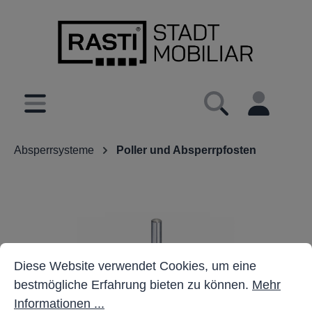
inhalt springen
Absperrsysteme
Poller und Absperrpfosten
Cookie-Voreinstellungen
Diese Website verwendet Cookies, um eine bestmöglich
Diese Website verwendet Cookies, um eine
bestmögliche Erfahrung bieten zu können.
Mehr
Informationen ...