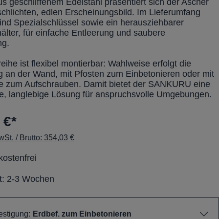
us geschliffenem Edelstahl präsentiert sich der Ascher
schlichten, edlen Erscheinungsbild. Im Lieferumfang
sind Spezialschlüssel sowie ein herausziehbarer
älter, für einfache Entleerung und saubere
g.
eihe ist flexibel montierbar: Wahlweise erfolgt die
g an der Wand, mit Pfosten zum Einbetonieren oder mit
e zum Aufschrauben. Damit bietet der SANKURU eine
e, langlebige Lösung für anspruchsvolle Umgebungen.
 €*
St. / Brutto: 354,03 €
ostenfrei
it: 2-3 Wochen
stigung:
Erdbef. zum Einbetonieren