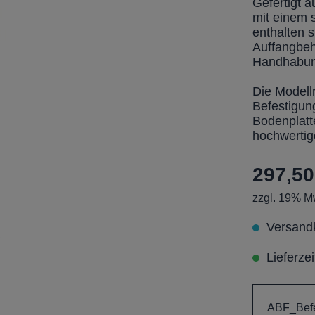
Gefertigt a
mit einem 
enthalten 
Auffangbeh
Handhabun
Die Modellr
Befestigun
Bodenplatt
hochwertig
297,50
zzgl. 19% Mw
Versandk
Lieferze
ABF_Befe