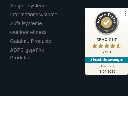
3
Absperrsysteme
Bewertungen auf ProvenExpert.com
Informationssysteme
Abfallsysteme
Profil ansehen
Outdoor Fitness
Erfahren Sie mehr über dieses Bewertungssiegel
SEHR GUT
Galabau Produkte
Anonym
ADFC geprüfte
4,40
RASTI
Wir tolle Produkte. Haben für unseren
Produkte
3
Kundenbewertungen
Supermarkt einen Fahrradständer mit
Werbetafel gekauft.
Authentizität
19.01.2026
Verkauf an Privatpersonen (i.S.d. §13 BGB).
n, wenn nicht anders angegeben.