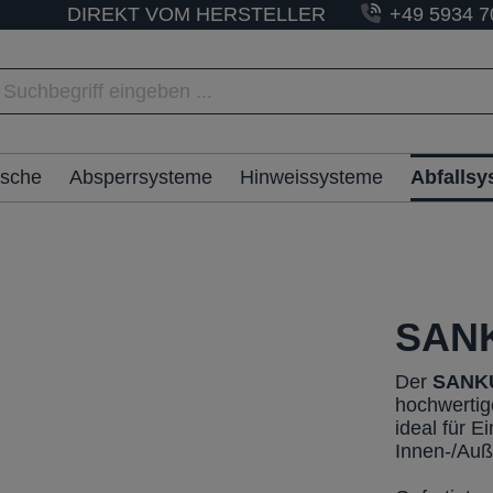
DIREKT VOM HERSTELLER
+49 5934 7
ische
Absperrsysteme
Hinweissysteme
Abfalls
SANK
Der
SANK
hochwertig
ideal für 
Innen-/Auß