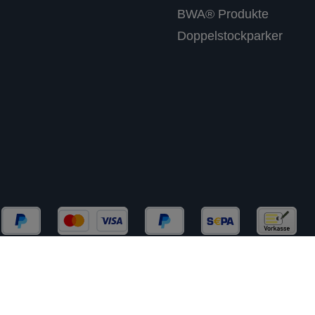
BWA® Produkte
Doppelstockparker
chließlich an Gewerbekunden (B2B) und Behörden. Kein 
rtsteuer zzgl.
Versandkosten
und ggf. Nachnahmegebühre