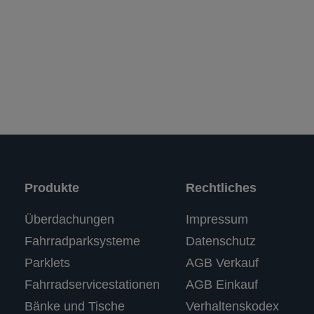
Produkte
Rechtliches
Kundenbewertungen und Erfahrungen zu
Überdachungen
Impressum
RASTI
Fahrradparksysteme
Datenschutz
%
100
SEHR GUT
Parklets
AGB Verkauf
Empfehlungen auf
ProvenExpert.com
5,00
/
4,67
Fahrradservicestationen
AGB Einkauf
Bänke und Tische
Verhaltenskodex