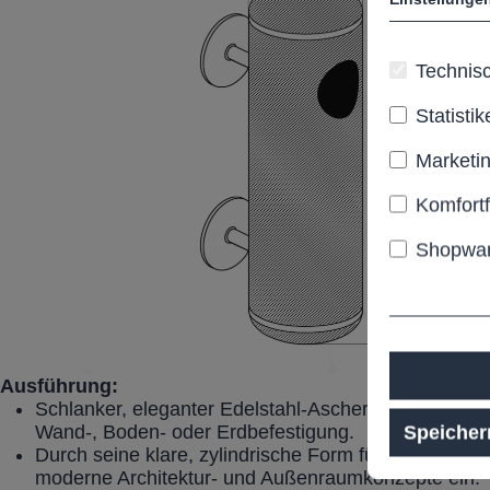
Technisc
Statistik
Marketi
Komfort
Shopwar
Ausführung:
Schlanker, eleganter Edelstahl-Ascher für den Auße
Wand-, Boden- oder Erdbefestigung.
Speicher
Durch seine klare, zylindrische Form fügt sich de
moderne Architektur- und Außenraumkonzepte ein.