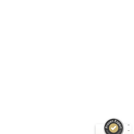
Corten-Farbton (rostfarben).
Folge uns:
RASTI GMBH
Unternehmen
Informationen
Produkte
Kundenbewertungen und Erfahrungen zu
RASTI
Rechtliches
SEHR GUT
%
100
Empfehlungen auf
ProvenExpert.com
5,00
/
4,67
3