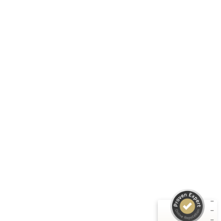
Details
Folge uns:
RASTI GMBH
Unternehmen
Informationen
Produkte
Kundenbewertungen und Erfahrungen zu
RASTI
Rechtliches
SEHR GUT
%
100
Empfehlungen auf
ProvenExpert.com
5,00
/
4,67
3