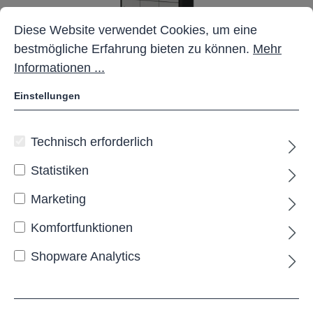
Cookie-Voreinstellungen
Diese Website verwendet Cookies, um eine bestmöglich
Diese Website verwendet Cookies, um eine
bestmögliche Erfahrung bieten zu können.
Mehr
Informationen ...
Einstellungen
Outdoor-Ladestation mit 12
Technisch erforderlich
Fächern
Statistiken
Marketing
Lieferzeit: Projektbezogen
Komfortfunktionen
Shopware Analytics
Schließmechanismu
elektrisches
s:
Codeschloss