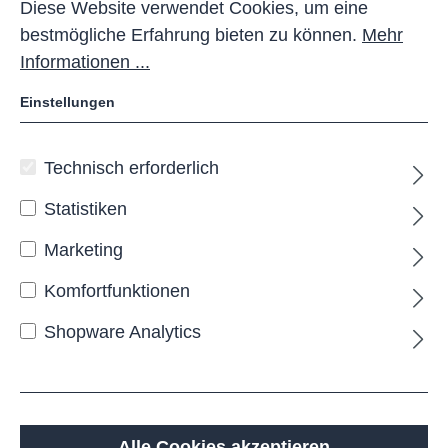
Diese Website verwendet Cookies, um eine
bestmögliche Erfahrung bieten zu können.
Mehr
Informationen ...
Einstellungen
Technisch erforderlich
ONDAVA Sitzbank
Statistiken
Die
ONDAVA
Sitzbank
verbindet modernes,
eckiges Design mit praktischer Vielseitigkeit. Sie ist
Marketing
in Ausführungen mit 2, 3 oder 4 Sitzplätzen
Komfortfunktionen
erhältlich und passt sich flexibel Ihren
Platzanforderungen an.
Shopware Analytics
Die Gestaltung erlaubt die Wahl zwischen
Sitzflächen aus Drahtgitter oder Holz, während
verschiedene Befestigungsarten mobil, zum
Aufschrauben oder Einbetonieren, zur Verfügung
stehen.
Alle Cookies akzeptieren