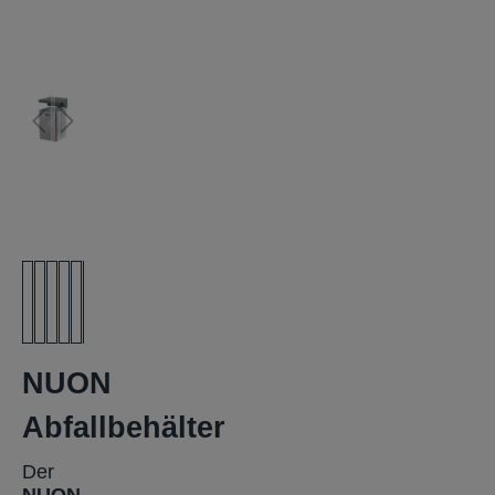
NUON
Abfallbehälter
Der
NUON