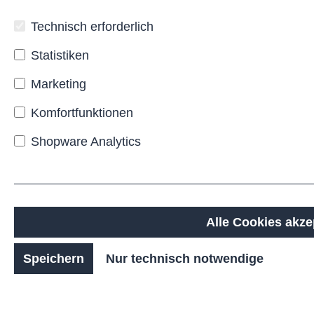
Behälter
wahlweise
Technisch erforderlich
an der
Wand
Statistiken
oder
an
Marketing
einem
Pfosten,
Komfortfunktionen
so
Shopware Analytics
lässt
er sich
optimal
in
bestehende
Möbel-
Alle Cookies akze
oder
Stadtmöblierungs-
Speichern
Nur technisch notwendige
Konzepte
integrieren.
Ein
belastbares