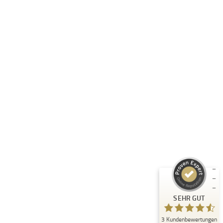
Folge uns:
RASTI GMBH
Unternehmen
Informationen
Produkte
Kundenbewertungen und Erfahrungen zu
RASTI
Rechtliches
SEHR GUT
%
100
Empfehlungen auf
ProvenExpert.com
5,00
/
4,67
3
Bewertungen auf ProvenExpert.com
SEHR GUT
Erfahren Sie mehr über dieses Bewertungssiegel
B2B-SHOP - Unser Angebot richtet sich
3
Kundenbewertungen