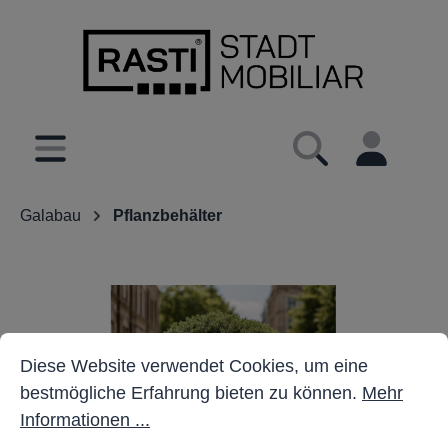
inhalt springen
Galabau
Pflanzbehälter
Cookie-Voreinstellungen
Diese Website verwendet Cookies, um eine bestmöglich
Diese Website verwendet Cookies, um eine
bestmögliche Erfahrung bieten zu können.
Mehr
Informationen ...