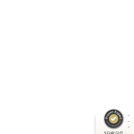
Folge uns:
RASTI GMBH
Unternehmen
Informationen
Produkte
Kundenbewertungen und Erfahrungen zu
RASTI
Rechtliches
SEHR GUT
%
100
Empfehlungen auf
ProvenExpert.com
5,00
/
4,67
3
Bewertungen auf ProvenExpert.com
SEHR GUT