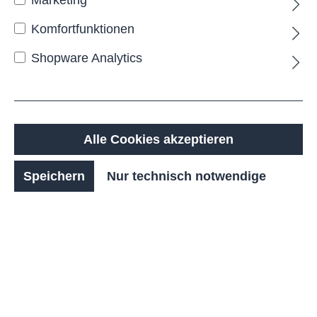
Komfortfunktionen
Shopware Analytics
Alle Cookies akzeptieren
Speichern
Nur technisch notwendige
LONZA, FST, Druck es,
FullColour, Rechteck
(H300xB1020)
119,50 €*
zzgl. 19% MwSt. / Brutto: 142,20 €