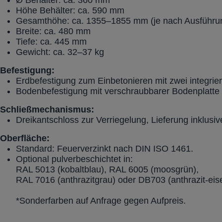
Ø Behälter: ca. 360 mm
Höhe Behälter: ca. 590 mm
Gesamthöhe: ca. 1355–1855 mm (je nach Ausführu
Breite: ca. 480 mm
Tiefe: ca. 445 mm
Gewicht: ca. 32–37 kg
Befestigung:
Erdbefestigung zum Einbetonieren mit zwei integrie
Bodenbefestigung mit verschraubbarer Bodenplatte
Schließmechanismus:
Dreikantschloss zur Verriegelung, Lieferung inklusiv
Oberfläche:
Standard: Feuerverzinkt nach DIN ISO 1461.
Optional pulverbeschichtet in:
RAL 5013 (kobaltblau), RAL 6005 (moosgrün),
RAL 7016 (anthrazitgrau) oder DB703 (anthrazit-ei
*Sonderfarben auf Anfrage gegen Aufpreis.