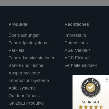
Produkte
Rechtliches
Kundenbewertungen und Erfahrungen zu
Überdachungen
Impressum
RASTI
Fahrradparksysteme
Datenschutz
%
100
SEHR GUT
Parklets
AGB Verkauf
Empfehlungen auf
ProvenExpert.com
5,00
/
4,67
Fahrradservicestationen
AGB Einkauf
Bänke und Tische
Verhaltenskodex
3
Absperrsysteme
Bewertungen auf ProvenExpert.com
Informationssysteme
Abfallsysteme
Profil ansehen
Outdoor Fitness
Erfahren Sie mehr über dieses Bewertungssiegel
SEHR GUT
Galabau Produkte
Anonym