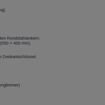
ng)
rten Rundstahlankern.
 (550 × 400 mm).
e Dreikantschlüssel.
senglimmer)