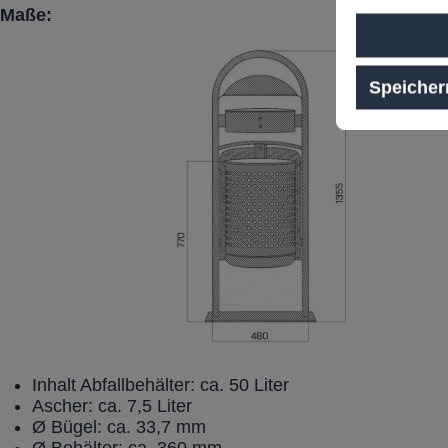
Maße:
Speicher
Inhalt Abfallbehälter: ca. 50 Liter
Ascher: ca. 7,5 Liter
Ø Bügel: ca. 33,7 mm