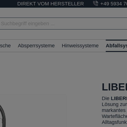
DIREKT VOM HERSTELLER
+49 5934 7
ische
Absperrsysteme
Hinweissysteme
Abfalls
LIBE
Die
LIBER
Lösung zur
markantes 
Wartefläch
Alltagsfunk