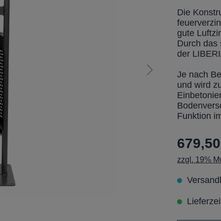
Die Konstru
feuerverzin
gute Luftzi
Durch das s
der LIBERI
Je nach Be
und wird zu
Einbetonier
Bodenversc
Funktion i
679,50
zzgl. 19% Mw
Versandk
Lieferzei