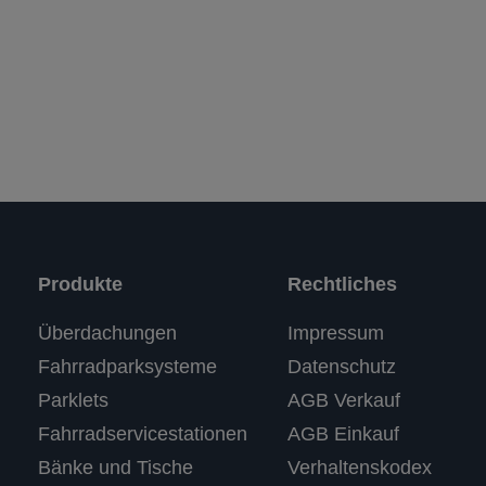
Produkte
Rechtliches
Kundenbewertungen und Erfahrungen zu
Überdachungen
Impressum
RASTI
Fahrradparksysteme
Datenschutz
%
100
SEHR GUT
Parklets
AGB Verkauf
Empfehlungen auf
ProvenExpert.com
5,00
/
4,67
Fahrradservicestationen
AGB Einkauf
Bänke und Tische
Verhaltenskodex