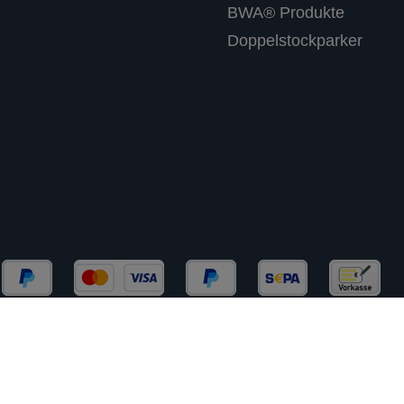
BWA® Produkte
Doppelstockparker
chließlich an Gewerbekunden (B2B) und Behörden. Kein 
rtsteuer zzgl.
Versandkosten
und ggf. Nachnahmegebühre