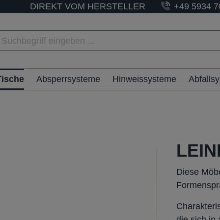
DIREKT VOM HERSTELLER
+49 5934 7
Tische
Absperrsysteme
Hinweissysteme
Abfalls
LEIN
Diese Möbe
Formenspra
Charakteris
die sich in