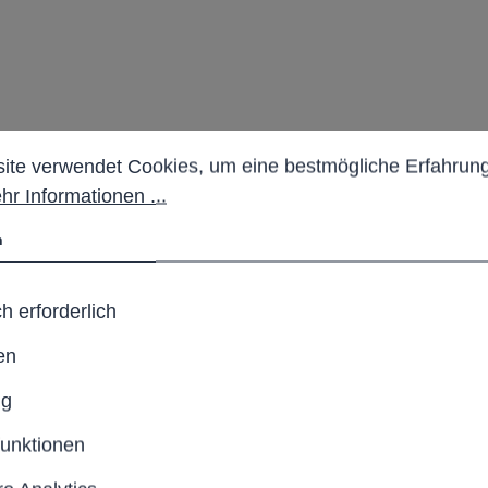
stellungen
 verwendet Cookies, um eine bestmögliche Erfahrung b
duzierte Formensprache
ite verwendet Cookies, um eine bestmögliche Erfahrung
hr Informationen ...
ges Gesamtbild.
n
er Tisch, ideal für den
h erforderlich
iert Stabilität und
en
ng
funktionen