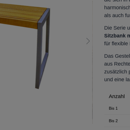
harmonisch
als auch fu
Die Serie 
Sitzbank
m
für flexibl
Das Gestel
aus Rechtec
zusätzlich 
und eine l
Anzahl
Bis
1
Bis
2