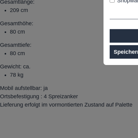
Shopwar
Gesamtlänge:
209 cm
Gesamthöhe:
80 cm
Gesamttiefe:
Speicher
80 cm
Gewicht: ca.
78 kg
Mobil aufstellbar: ja
Ortsbefestigung : 4 Spreizanker
Lieferung erfolgt im vormontierten Zustand auf Palette