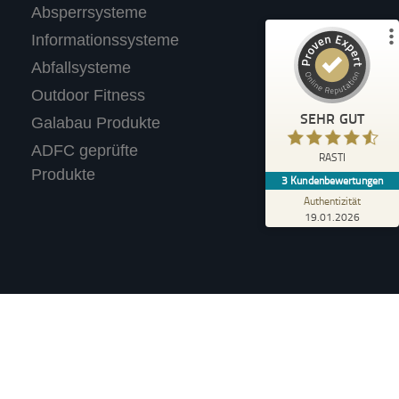
3
Absperrsysteme
Bewertungen auf ProvenExpert.com
Informationssysteme
Abfallsysteme
Profil ansehen
Outdoor Fitness
Erfahren Sie mehr über dieses Bewertungssiegel
SEHR GUT
Galabau Produkte
Anonym
ADFC geprüfte
4,40
RASTI
Wir tolle Produkte. Haben für unseren
Produkte
3
Kundenbewertungen
Supermarkt einen Fahrradständer mit
Werbetafel gekauft.
Authentizität
19.01.2026
Verkauf an Privatpersonen (i.S.d. §13 BGB).
n, wenn nicht anders angegeben.