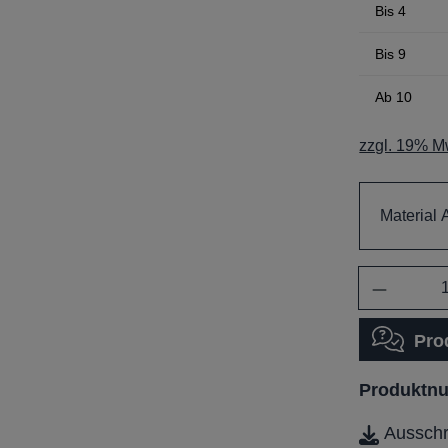
Bis
4
Bis
9
Ab
10
zzgl. 19% Mw
Material 
Anzahl
Pro
Produktn
Ausschr