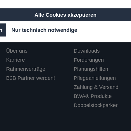
Alle Cookies akzeptieren
n
Nur technisch notwendige
Unternehmen
Informationen
Über uns
Downloads
Karriere
Förderungen
Rahmenverträge
Planungshilfen
B2B Partner werden!
Pflegeanleitungen
Zahlung & Versand
BWA® Produkte
Doppelstockparker