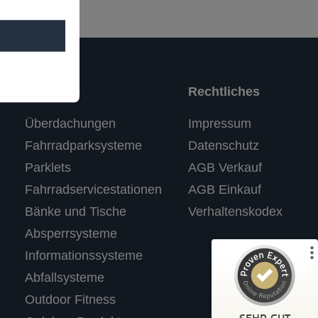
Produkte
Rechtliches
Kundenbewertungen und Erfahrungen zu
Überdachungen
Impressum
RASTI
Fahrradparksysteme
Datenschutz
%
100
SEHR GUT
Parklets
AGB Verkauf
Empfehlungen auf
ProvenExpert.com
5,00
/
4,67
Fahrradservicestationen
AGB Einkauf
Bänke und Tische
Verhaltenskodex
3
Absperrsysteme
Bewertungen auf ProvenExpert.com
Informationssysteme
Abfallsysteme
Profil ansehen
Outdoor Fitness
Erfahren Sie mehr über dieses Bewertungssiegel
SEHR GUT