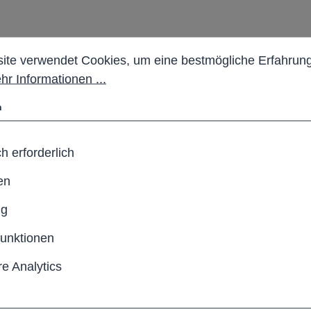
stellungen
 verwendet Cookies, um eine bestmögliche Erfahrung b
ite verwendet Cookies, um eine bestmögliche Erfahrung
hr Informationen ...
n
h erforderlich
en
ng
funktionen
e Analytics