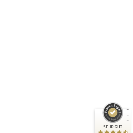
Folge uns:
RASTI GMBH
Unternehmen
Informationen
Produkte
Kundenbewertungen und Erfahrungen zu
RASTI
Rechtliches
SEHR GUT
%
100
Empfehlungen auf
ProvenExpert.com
5,00
/
4,67
3
Bewertungen auf ProvenExpert.com
SEHR GUT