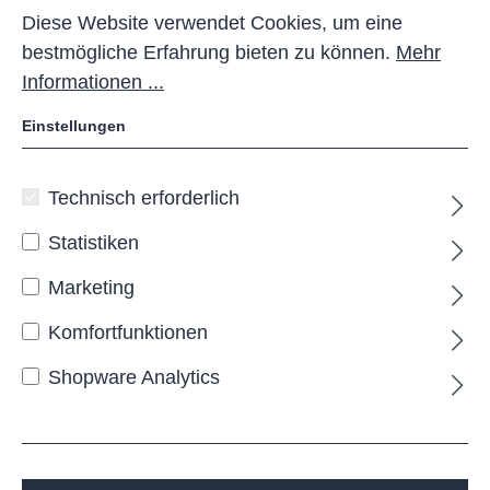
Diese Website verwendet Cookies, um eine
bestmögliche Erfahrung bieten zu können.
Mehr
Informationen ...
Einstellungen
Technisch erforderlich
HIDE Überdachung
Statistiken
Doppelseitig
Marketing
HIDE doppelseitig
Komfortfunktionen
Die
HIDE
Überdachung
vereint moderne
Architektur mit praktischer Funktionalität. Mit ihrer
Shopware Analytics
klaren Linienführung und dem zeitlosen Design
fügt sie sich harmonisch in jede Umgebung ein und
schafft einen großzügigen, geschützten
Abstellplatz für Fahrräder. Die doppelseitige
Ausführung eignet sich besonders für zentrale