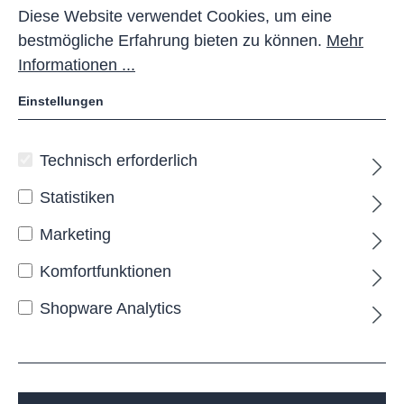
Diese Website verwendet Cookies, um eine
bestmögliche Erfahrung bieten zu können.
Mehr
Informationen ...
Einstellungen
Technisch erforderlich
HIDE Überdachung
Statistiken
Doppelseitig
Marketing
HIDE doppelseitig
Komfortfunktionen
Die
HIDE
Überdachung
vereint moderne
Architektur mit praktischer Funktionalität. Mit ihrer
Shopware Analytics
klaren Linienführung und dem zeitlosen Design
fügt sie sich harmonisch in jede Umgebung ein und
schafft einen großzügigen, geschützten
Abstellplatz für Fahrräder. Die doppelseitige
Ausführung eignet sich besonders für zentrale