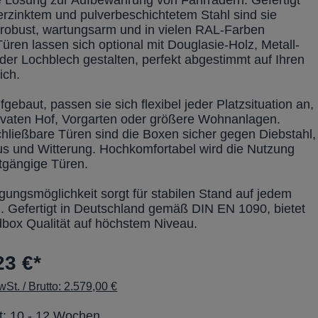
e Lösung zur Aufbewahrung von Fahrrädern. Gefertigt
erzinktem und pulverbeschichtetem Stahl sind sie
robust, wartungsarm und in vielen RAL-Farben
 Türen lassen sich optional mit Douglasie-Holz, Metall-
der Lochblech gestalten, perfekt abgestimmt auf Ihren
ich.
gebaut, passen sie sich flexibel jeder Platzsituation an,
privaten Hof, Vorgarten oder größere Wohnanlagen.
hließbare Türen sind die Boxen sicher gegen Diebstahl,
s und Witterung. Hochkomfortabel wird die Nutzung
htgängige Türen.
igungsmöglichkeit sorgt für stabilen Stand auf jedem
. Gefertigt in Deutschland gemäß DIN EN 1090, bietet
dbox Qualität auf höchstem Niveau.
23 €*
St. / Brutto: 2.579,00 €
it: 10 - 12 Wochen