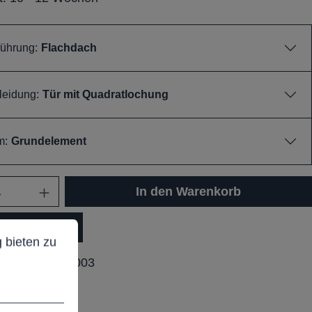
ührung:
Flachdach
leidung:
Tür mit Quadratlochung
m:
Grundelement
In den Warenkorb
ieten zu können.
Mehr Informationen ...
dukt Anfrage
 bieten zu
ummer:
KU40003