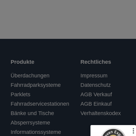
Produkte
Rechtliches
Kundenbewertungen und Erfahrungen zu
Überdachungen
Impressum
RASTI
Fahrradparksysteme
Datenschutz
%
100
SEHR GUT
Parklets
AGB Verkauf
Empfehlungen auf
ProvenExpert.com
5,00
/
4,67
Fahrradservicestationen
AGB Einkauf
Bänke und Tische
Verhaltenskodex
3
Absperrsysteme
Bewertungen auf ProvenExpert.com
Informationssysteme