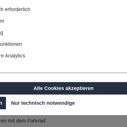
h erforderlich
hichtetem Stahl –
en
Quadratlochung
.
ng
ivate oder gewerbliche
funktionen
e Analytics
Alle Cookies akzeptieren
n
Nur technisch notwendige
weißt
hren mit dem Fahrrad