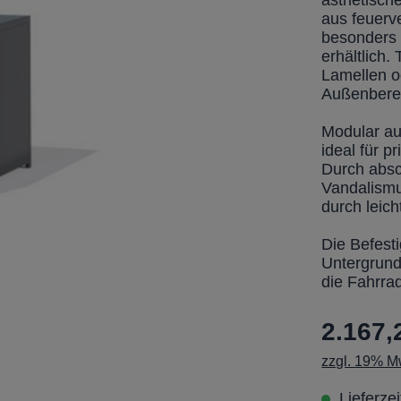
ästhetisch
aus feuerv
besonders 
erhältlich.
Lamellen o
Außenbere
Modular auf
ideal für 
Durch absc
Vandalismu
durch leic
Die Befest
Untergrund
die Fahrra
2.167,
zzgl. 19% Mw
Lieferze