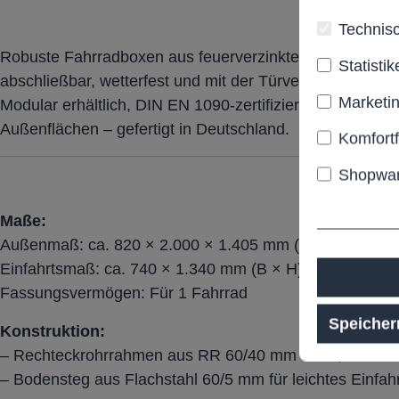
Technisc
Robuste Fahrradboxen aus feuerverzinktem, pulverbesc
Statistik
abschließbar, wetterfest und mit der Türverkleidung aus
Marketi
Modular erhältlich, DIN EN 1090-zertifiziert, ideal für pr
Außenflächen – gefertigt in Deutschland.
Komfort
Shopwar
Maße:
Außenmaß: ca. 820 × 2.000 × 1.405 mm (B × T × H)
Einfahrtsmaß: ca. 740 × 1.340 mm (B × H)
Fassungsvermögen: Für 1 Fahrrad
Speicher
Konstruktion:
– Rechteckrohrrahmen aus RR 60/40 mm Stahl, versch
– Bodensteg aus Flachstahl 60/5 mm für leichtes Einfa