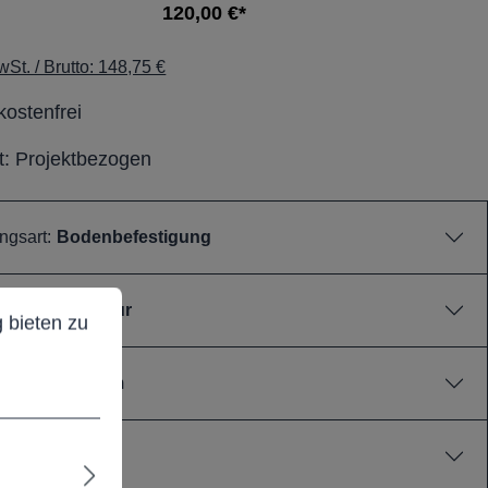
120,00 €*
St. / Brutto: 148,75 €
ostenfrei
it: Projektbezogen
ngsart:
Bodenbefestigung
ieten zu können.
Mehr Informationen ...
000mm über Flur
 bieten zu
hmesser:
60mm
50mm