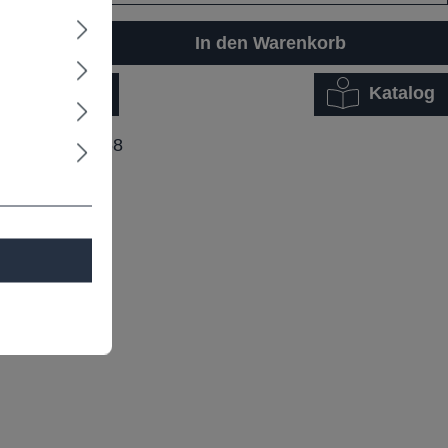
In den Warenkorb
Katalog
dukt Anfrage
ummer:
A19968