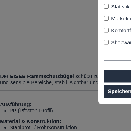
Statistik
Marketi
Komfort
Shopwar
Der
EISEB
Rammschutzbügel
schützt zuverlässig Ge
und sensible Bereiche, stabil, sichtbar und funktional.
Speicher
Ausführung:
PP (Pfosten-Profil)
Material & Konstruktion:
Stahlprofil / Rohrkonstruktion