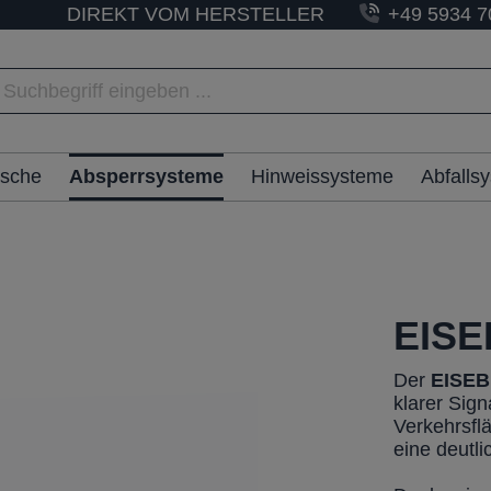
DIREKT VOM HERSTELLER
+49 5934 7
ische
Absperrsysteme
Hinweissysteme
Abfalls
EISE
Der
EISEB
klarer Sig
Verkehrsflä
eine deutl