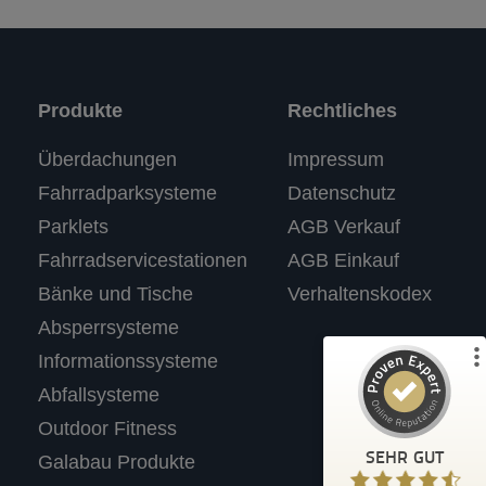
Produkte
Rechtliches
Kundenbewertungen und Erfahrungen zu
Überdachungen
Impressum
RASTI
Fahrradparksysteme
Datenschutz
%
100
SEHR GUT
Parklets
AGB Verkauf
Empfehlungen auf
ProvenExpert.com
5,00
/
4,67
Fahrradservicestationen
AGB Einkauf
Bänke und Tische
Verhaltenskodex
3
Absperrsysteme
Bewertungen auf ProvenExpert.com
Informationssysteme
Abfallsysteme
Profil ansehen
Outdoor Fitness
Erfahren Sie mehr über dieses Bewertungssiegel
SEHR GUT
Galabau Produkte
Anonym