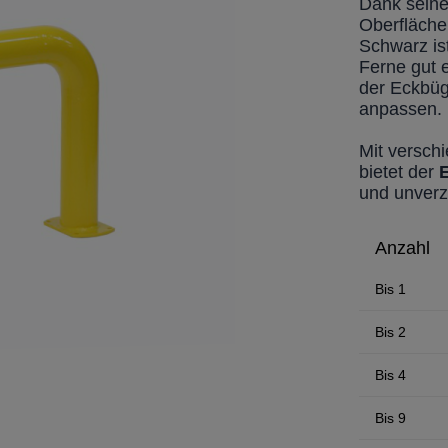
Dank seine
Oberfläche
Schwarz is
Ferne gut 
der Eckbüge
anpassen.
Mit versch
bietet der
und unverz
Anzahl
Bis
1
Bis
2
Bis
4
Bis
9