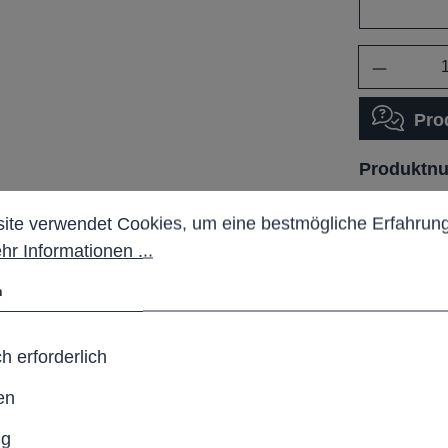
Anzahl
Pro
Produktn
stellungen
 verwendet Cookies, um eine bestmögliche Erfahrung b
ite verwendet Cookies, um eine bestmögliche Erfahrung
hr Informationen ...
robuster Funktion, ideal
n
.
h erforderlich
en
ng