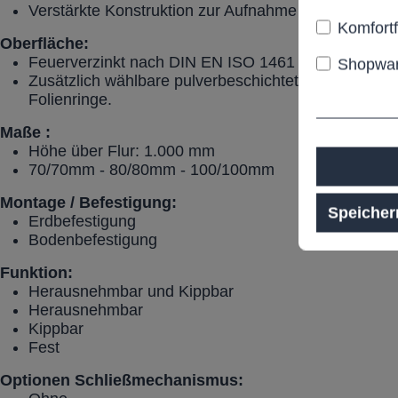
Verstärkte Konstruktion zur Aufnahme von Anprallb
Komfort
Oberfläche:
Feuerverzinkt nach DIN EN ISO 1461
Shopwar
Zusätzlich wählbare pulverbeschichtete in weiß, 3 ro
Folienringe.
Maße :
Höhe über Flur: 1.000 mm
70/70mm - 80/80mm - 100/100mm
Montage / Befestigung:
Speicher
Erdbefestigung
Bodenbefestigung
Funktion:
Herausnehmbar und Kippbar
Herausnehmbar
Kippbar
Fest
Optionen Schließmechanismus: