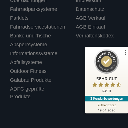
Überdachungen
Impressum
RASTI
Fahrradparksysteme
Datenschutz
%
100
SEHR GUT
Parklets
AGB Verkauf
Empfehlungen auf
ProvenExpert.com
5,00
/
4,67
Fahrradservicestationen
AGB Einkauf
Bänke und Tische
Verhaltenskodex
3
Absperrsysteme
Bewertungen auf ProvenExpert.com
Informationssysteme
Abfallsysteme
Profil ansehen
Outdoor Fitness
Erfahren Sie mehr über dieses Bewertungssiegel
SEHR GUT
Galabau Produkte
Anonym
ADFC geprüfte
4,40
RASTI
Wir tolle Produkte. Haben für unseren
Produkte
3
Kundenbewertungen
Supermarkt einen Fahrradständer mit
Werbetafel gekauft.
Authentizität
19.01.2026