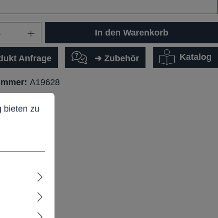
In den Warenkorb
Katalog
dukt Anfrage
➜ Zubehör
ummer:
A19628
ieten zu können.
Mehr Informationen ...
 bieten zu