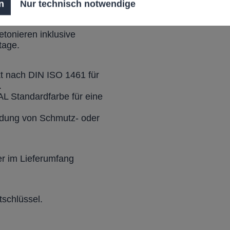
chen.
n
Nur technisch notwendige
nkl. Dreikantschlüssel)
tonieren inklusive
tage.
kt nach DIN ISO 1461 für
.
AL Standardfarbe für eine
dung von Schmutz- oder
er im Lieferumfang
tschlüssel.