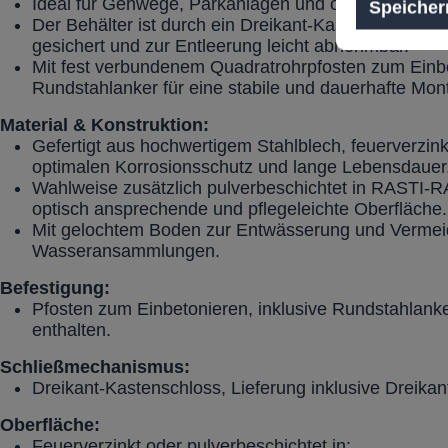
Ideal für Gehwege, Parkanlagen und öffentliche Flä
Speicher
Der Behälter ist durch ein Dreikant-Kastenschloss (i
gesichert und zur Entleerung leicht abnehmbar.
Mit fest verbundenem Quadratrohrpfosten zum Einbe
Rundstahlanker für eine stabile und dauerhafte Mon
Material & Konstruktion:
Gefertigt aus hochwertigem Stahlblech, feuerverzin
optimalen Korrosionsschutz und lange Lebensdauer
Wahlweise zusätzlich pulverbeschichtet in RASTI-R
optisch ansprechende und pflegeleichte Oberfläche.
Mit gelochtem Boden zur Entwässerung und Vermei
Wasseransammlungen.
Befestigung:
Pfosten zum Einbetonieren, inklusive Rundstahlank
enthalten.
Schließmechanismus:
Dreikant-Kastenschloss, Lieferung inklusive Dreikan
Oberfläche:
Feuerverzinkt oder pulverbeschichtet in: