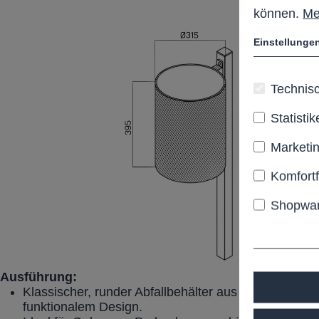
können.
Me
Einstellunge
Technisc
Statistik
Marketi
Komfort
Shopwar
Ausführung:
Klassischer, runder Abfallbehälter aus Stahlblech mi
funktionalem Design.