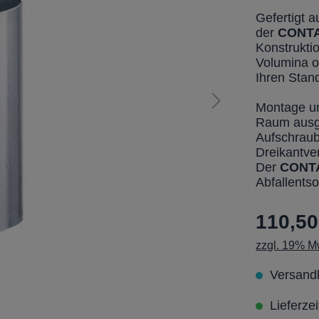
Gefertigt a
der
CONT
Konstrukti
Volumina o
Ihren Stan
Montage un
Raum ausge
Aufschraub
Dreikantve
Der
CONT
Abfallents
110,50
zzgl. 19% Mw
Versandk
Lieferze