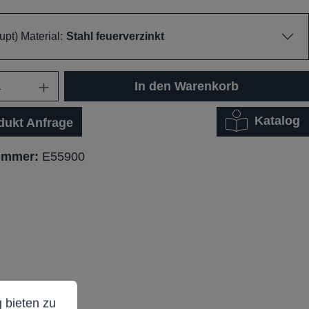
pt) Material:
Stahl feuerverzinkt
In den Warenkorb
Katalog
dukt Anfrage
ummer:
E55900
ieten zu können.
Mehr Informationen ...
 bieten zu