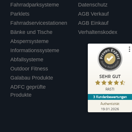
Fahrradparksysteme
Datenschutz
%
100
SEHR GUT
Parklets
AGB Verkauf
Empfehlungen auf
ProvenExpert.com
5,00
/
4,67
Fahrradservicestationen
AGB Einkauf
Bänke und Tische
Verhaltenskodex
3
Absperrsysteme
Bewertungen auf ProvenExpert.com
Informationssysteme
Abfallsysteme
Profil ansehen
Outdoor Fitness
Erfahren Sie mehr über dieses Bewertungssiegel
SEHR GUT
Galabau Produkte
Anonym
ADFC geprüfte
4,40
RASTI
Wir tolle Produkte. Haben für unseren
Produkte
3
Kundenbewertungen
Supermarkt einen Fahrradständer mit
Werbetafel gekauft.
Authentizität
19.01.2026