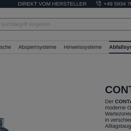
DIREKT VOM HERSTELLER
+49 5934 7
ische
Absperrsysteme
Hinweissysteme
Abfalls
CONT
Der
CONT
moderne Op
Wartezonen.
in verschi
Alltagstaug