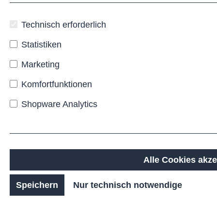
zur
Bodenverankerung,
mit
Technisch erforderlich
oder
ohne
Statistiken
Ascher-
Marketing
Einsatz
und in
Komfortfunktionen
unterschiedlichen
Farb-
Shopware Analytics
oder
Oberflächenoptionen
lieferbar.
Damit
ist er
eine
Alle Cookies akze
flexible,
ästhetisch
Speichern
Nur technisch notwendige
anspruchsvolle
Lösung
für
hochwertige