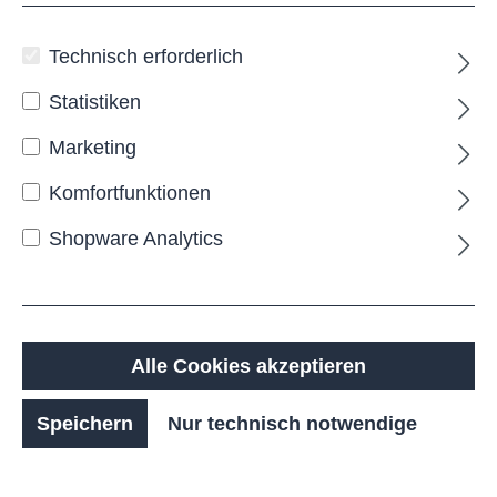
Technisch erforderlich
Statistiken
Marketing
Komfortfunktionen
VELA Sitzauflage
Shopware Analytics
Die
VELA
Sitzauflage
ist eine schlanke und
hochwertige Ergänzung für Mauern,
Betonelemente oder bestehende
Unterkonstruktionen im Außenbereich. Ihre
reduzierte Form mit verschraubten Holzlatten wirkt
Alle Cookies akzeptieren
klar und zurückhaltend, schafft aber dennoch eine
warme und komfortable Sitzfläche.
Speichern
Nur technisch notwendige
Die stabile Stahlkonstruktion ist verzinkt und
pulverbeschichtet und sorgt für zuverlässigen
Korrosionsschutz sowie eine langlebige Nutzung