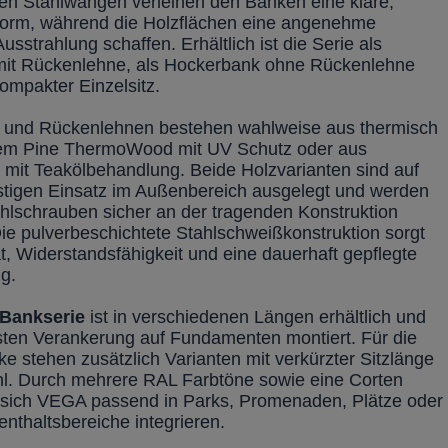
chen Stahlwangen verleihen den Bänken eine klare,
 Form, während die Holzflächen eine angenehme
Ausstrahlung schaffen. Erhältlich ist die Serie als
it Rückenlehne, als Hockerbank ohne Rückenlehne
ompakter Einzelsitz.
n und Rückenlehnen bestehen wahlweise aus thermisch
tem Pine ThermoWood mit UV Schutz oder aus
 mit Teakölbehandlung. Beide Holzvarianten sind auf
istigen Einsatz im Außenbereich ausgelegt und werden
ahlschrauben sicher an der tragenden Konstruktion
Die pulverbeschichtete Stahlschweißkonstruktion sorgt
tät, Widerstandsfähigkeit und eine dauerhaft gepflegte
g.
Bankserie
ist in verschiedenen Längen erhältlich und
esten Verankerung auf Fundamenten montiert. Für die
e stehen zusätzlich Varianten mit verkürzter Sitzlänge
l. Durch mehrere RAL Farbtöne sowie eine Corten
t sich VEGA passend in Parks, Promenaden, Plätze oder
nthaltsbereiche integrieren.