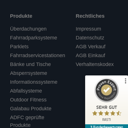
Produkte
Rechtliches
Kundenbewertungen und Erfahrungen zu
Überdachungen
Impressum
RASTI
Fahrradparksysteme
Datenschutz
%
100
SEHR GUT
Parklets
AGB Verkauf
Empfehlungen auf
ProvenExpert.com
5,00
/
4,67
Fahrradservicestationen
AGB Einkauf
Bänke und Tische
Verhaltenskodex
3
Absperrsysteme
Bewertungen auf ProvenExpert.com
Informationssysteme
Abfallsysteme
Profil ansehen
Outdoor Fitness
Erfahren Sie mehr über dieses Bewertungssiegel
SEHR GUT
Galabau Produkte
Anonym
ADFC geprüfte
4,40
RASTI
Wir tolle Produkte. Haben für unseren
Produkte
3
Kundenbewertungen