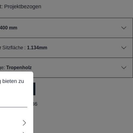
it: Projektbezogen
.400 mm
 Sitzfläche :
1.134mm
ge:
Tropenholz
ieten zu können.
Mehr Informationen ...
 bieten zu
dukt Anfrage
ummer:
M25036