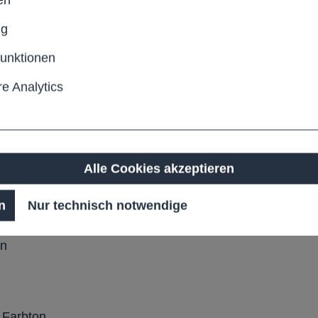
ion mit hochwertiger
tzlösung mit klarer
ng
funktionen
e Analytics
hne
Alle Cookies akzeptieren
hweißkonstruktion
ngsverstärkung
n
Nur technisch notwendige
en
 Farbton