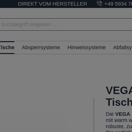
DIREKT VOM HERSTELLER
+49 5934 7
Tische
Absperrsysteme
Hinweissysteme
Abfalls
VEGA
Tisc
Die
VEGA
mit warm w
robuste, z