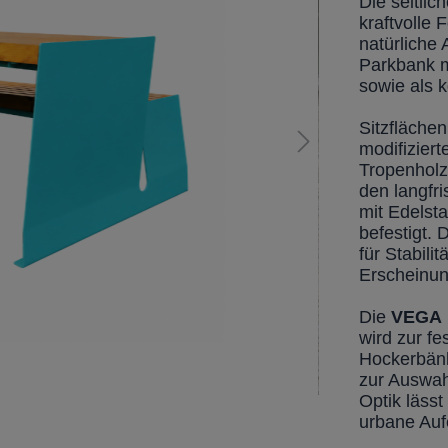
Die seitli
kraftvolle
natürliche 
Parkbank m
sowie als k
Sitzfläche
modifizier
Tropenholz
den langfr
mit Edelst
befestigt. 
für Stabili
Erscheinun
Die
VEGA
wird zur f
Hockerbänk
zur Auswah
Optik läss
urbane Aufe