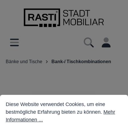
inhalt springen
Bänke und Tische
Bank-/ Tischkombinationen
Cookie-Voreinstellungen
Diese Website verwendet Cookies, um eine bestmöglich
Diese Website verwendet Cookies, um eine
bestmögliche Erfahrung bieten zu können.
Mehr
Informationen ...