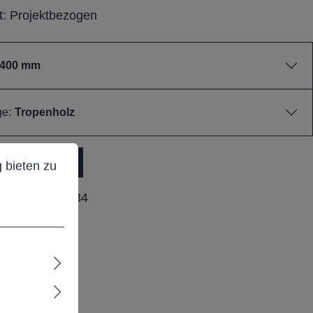
it: Projektbezogen
.400 mm
ge:
Tropenholz
ieten zu können.
Mehr Informationen ...
dukt Anfrage
 bieten zu
ummer:
M25034