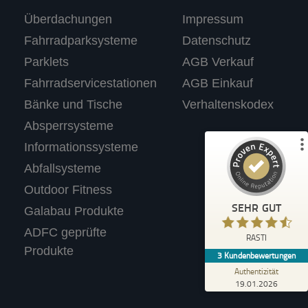
Kundenbewertungen und Erfahrungen zu
Überdachungen
Impressum
RASTI
Fahrradparksysteme
Datenschutz
%
100
SEHR GUT
Parklets
AGB Verkauf
Empfehlungen auf
ProvenExpert.com
5,00
/
4,67
Fahrradservicestationen
AGB Einkauf
Bänke und Tische
Verhaltenskodex
3
Absperrsysteme
Bewertungen auf ProvenExpert.com
Informationssysteme
Abfallsysteme
Profil ansehen
Outdoor Fitness
Erfahren Sie mehr über dieses Bewertungssiegel
SEHR GUT
Galabau Produkte
Anonym
ADFC geprüfte
4,40
RASTI
Wir tolle Produkte. Haben für unseren
Produkte
3
Kundenbewertungen
Supermarkt einen Fahrradständer mit
Werbetafel gekauft.
Authentizität
19.01.2026