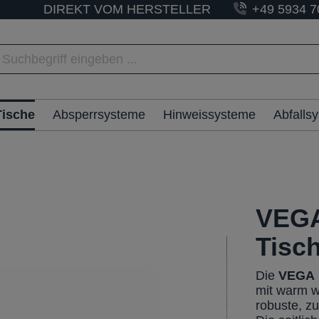
DIREKT VOM HERSTELLER
+49 5934 7
Tische
Absperrsysteme
Hinweissysteme
Abfalls
VEGA
Tisc
Die
VEGA
mit warm w
robuste, z