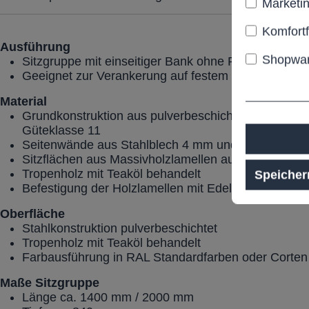
Marketi
Komfort
Ausführung
Shopwar
Sitzgruppe mit einseitiger Bank ohne Rückenlehne
Geeignet zur Verankerung auf festem Fundament
Material
Grundkonstruktion aus pulverbeschichteter Stahlsc
Güteklasse 11
Seitenwände aus Stahlblech 4 mm und 6 mm mit Lä
Sitzflächen aus Massivholzlamellen aus Tropenholz
Tropenholz mit Teaköl behandelt
Speicher
Befestigung der Holzlamellen mit Edelstahlschraub
Oberfläche
Stahlkonstruktion pulverbeschichtet
Tropenholz mit Teaköl behandelt
Farbausführung in RAL Standardfarben oder Corten
Maße
Sitzgruppe
Länge ca. 1400 mm / 2000 mm