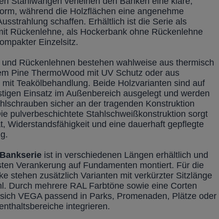
chen Stahlwangen verleihen den Bänken eine klare,
 Form, während die Holzflächen eine angenehme
Ausstrahlung schaffen. Erhältlich ist die Serie als
it Rückenlehne, als Hockerbank ohne Rückenlehne
ompakter Einzelsitz.
n und Rückenlehnen bestehen wahlweise aus thermisch
tem Pine ThermoWood mit UV Schutz oder aus
 mit Teakölbehandlung. Beide Holzvarianten sind auf
istigen Einsatz im Außenbereich ausgelegt und werden
ahlschrauben sicher an der tragenden Konstruktion
Die pulverbeschichtete Stahlschweißkonstruktion sorgt
tät, Widerstandsfähigkeit und eine dauerhaft gepflegte
g.
Bankserie
ist in verschiedenen Längen erhältlich und
esten Verankerung auf Fundamenten montiert. Für die
e stehen zusätzlich Varianten mit verkürzter Sitzlänge
l. Durch mehrere RAL Farbtöne sowie eine Corten
t sich VEGA passend in Parks, Promenaden, Plätze oder
nthaltsbereiche integrieren.