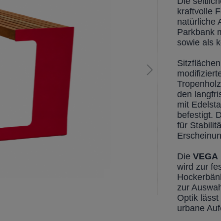
Die seitli
kraftvolle
natürliche 
Parkbank m
sowie als k
Sitzfläche
modifizier
Tropenholz
den langfr
mit Edelst
befestigt. 
für Stabili
Erscheinun
Die
VEGA
wird zur f
Hockerbänk
zur Auswah
Optik läss
urbane Aufe