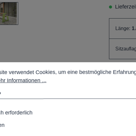
Lieferze
Länge:
1
Sitzaufla
stellungen
 verwendet Cookies, um eine bestmögliche Erfahrung b
Pro
ite verwendet Cookies, um eine bestmögliche Erfahrung
hr Informationen ...
Produktn
n
h erforderlich
ion mit hochwertiger
en
tzlösung mit klarer