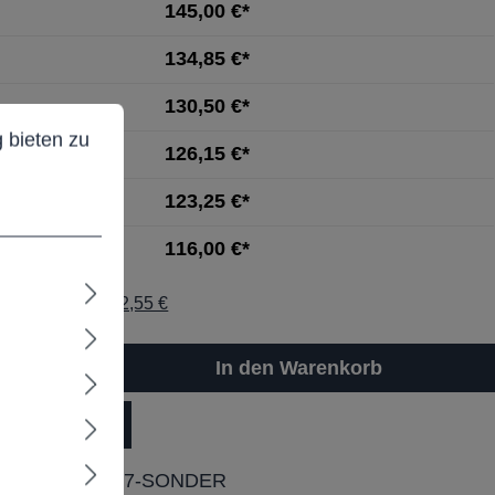
145,00 €*
134,85 €*
130,50 €*
ieten zu können.
Mehr Informationen ...
 bieten zu
126,15 €*
123,25 €*
116,00 €*
St. / Brutto: 172,55 €
In den Warenkorb
dukt Anfrage
ummer:
F24217-SONDER