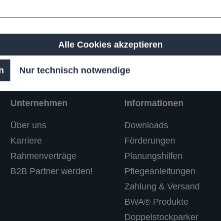
Alle Cookies akzeptieren
n
Nur technisch notwendige
Unternehmen
Informationen
Über uns
Downloads
Karriere
Förderungen
Rahmenverträge
Planungshilfen
B2B Partner werden!
Pflegeanleitungen
Zahlung & Versand
BWA® Produkte
Doppelstockparker