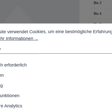
Bis
2
Bis
4
Bis
9
stellungen
 verwendet Cookies, um eine bestmögliche Erfahrung b
ite verwendet Cookies, um eine bestmögliche Erfahrung
Bis
24
hr Informationen ...
Bis
49
n
Ab
50
h erforderlich
zzgl. 19% Mw
en
Anzahl
ng
funktionen
Pro
e Analytics
Produktn