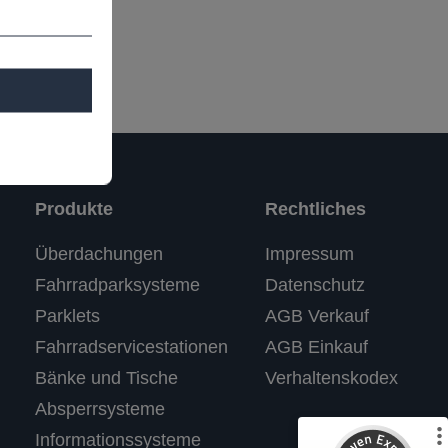
Produkte
Rechtliches
Kundenbewertungen und Erfahrungen zu
Überdachungen
Impressum
RASTI
Fahrradparksysteme
Datenschutz
%
100
SEHR GUT
Parklets
AGB Verkauf
Empfehlungen auf
ProvenExpert.com
5,00
/
4,67
Fahrradservicestationen
AGB Einkauf
Bänke und Tische
Verhaltenskodex
3
Absperrsysteme
Bewertungen auf ProvenExpert.com
Informationssysteme