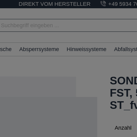
DIREKT VOM HERSTELLER
+49 5934 7
ische
Absperrsysteme
Hinweissysteme
Abfallsy
SOND
FST, 
ST_fv
Anzahl