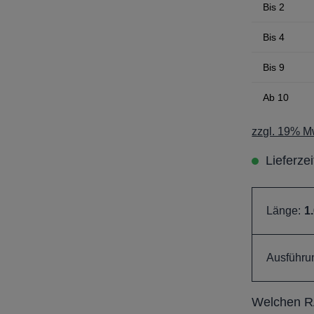
Bis
2
Bis
4
Bis
9
Ab
10
zzgl. 19% Mw
Lieferze
Länge:
1
Ausführu
Welchen RA