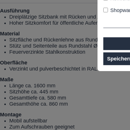
Shopwar
Ausführung
Dreiplätzige Sitzbank mit Rücken und Armlehnen
Hoher Sitzkomfort für öffentliche Aufenthaltsbereich
Material
Sitzfläche und Rückenlehne aus Rundstahl Ø 7 un
Stütz und Seitenteile aus Rundstahl Ø 35 mm
Feuerverzinkte Stahlkonstruktion
Speicher
Oberfläche
Verzinkt und pulverbeschichtet in RAL Standardfarb
Maße
Länge ca. 1600 mm
Sitzhöhe ca. 445 mm
Gesamttiefe ca. 580 mm
Gesamthöhe ca. 860 mm
Montage
Mobil aufstellbar
Zum Aufschrauben geeignet