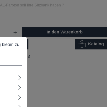
In den Warenkorb
ieten zu können.
Mehr Informationen ...
Katalog
 bieten zu
dukt Anfrage
ummer:
M11633
btabelle