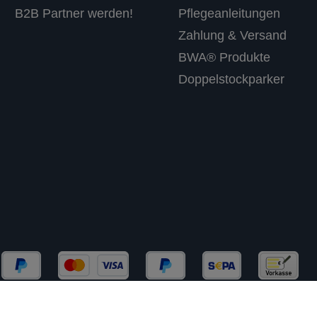
B2B Partner werden!
Pflegeanleitungen
Zahlung & Versand
BWA® Produkte
Doppelstockparker
chließlich an Gewerbekunden (B2B) und Behörden. Kein 