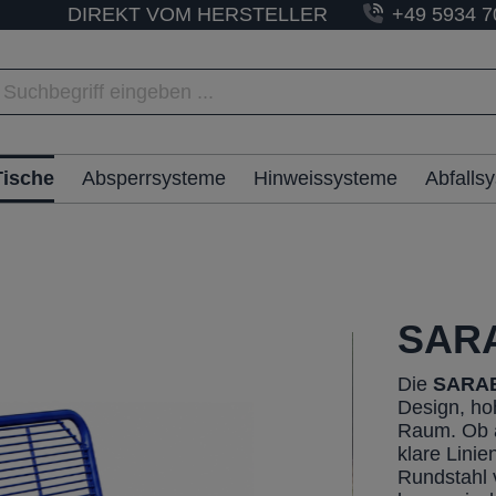
DIREKT VOM HERSTELLER
+49 5934 7
Tische
Absperrsysteme
Hinweissysteme
Abfalls
SARA
Die
SARA
Design, hoh
Raum. Ob a
klare Lini
Rundstahl v