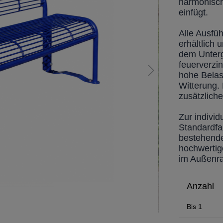
harmonisch
einfügt.
Alle Ausfü
erhältlich 
dem Unterg
feuerverzi
hohe Belas
Witterung.
zusätzlich
Zur indivi
Standardfa
bestehende
hochwertige
im Außenr
Anzahl
Bis
1