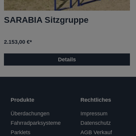
SARABIA Sitzgruppe
2.153,00 €*
Details
Produkte
Rechtliches
Kundenbewertungen und Erfahrungen zu
Überdachungen
Impressum
RASTI
Fahrradparksysteme
Datenschutz
%
100
SEHR GUT
Parklets
AGB Verkauf
Empfehlungen auf