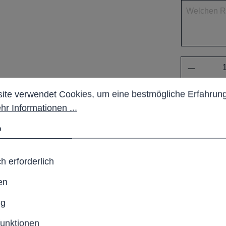
Anzahl
stellungen
 verwendet Cookies, um eine bestmögliche Erfahrung b
ite verwendet Cookies, um eine bestmögliche Erfahrung
Pro
hr Informationen ...
Produktn
n
RAL Far
h erforderlich
en
loses Design, hohen
ng
sung für öffentliche
funktionen