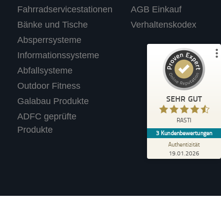
ProvenExpert.com
5,00
/
4,67
Fahrradservicestationen
AGB Einkauf
Bänke und Tische
Verhaltenskodex
3
Absperrsysteme
Bewertungen auf ProvenExpert.com
Informationssysteme
Abfallsysteme
Profil ansehen
Outdoor Fitness
Erfahren Sie mehr über dieses Bewertungssiegel
SEHR GUT
Galabau Produkte
Anonym
ADFC geprüfte
4,40
RASTI
Wir tolle Produkte. Haben für unseren
Produkte
3
Kundenbewertungen
Supermarkt einen Fahrradständer mit
Werbetafel gekauft.
Authentizität
19.01.2026
Verkauf an Privatpersonen (i.S.d. §13 BGB).