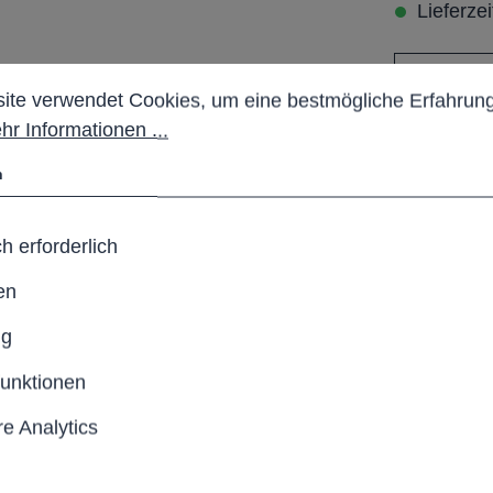
Lieferze
Anzahl
stellungen
 verwendet Cookies, um eine bestmögliche Erfahrung b
ite verwendet Cookies, um eine bestmögliche Erfahrung
hr Informationen ...
Pro
n
Produktn
h erforderlich
en
ng
chentwässerung
schale RG 100, Endstück
funktionen
ogen DN 75 und
e Analytics
ich