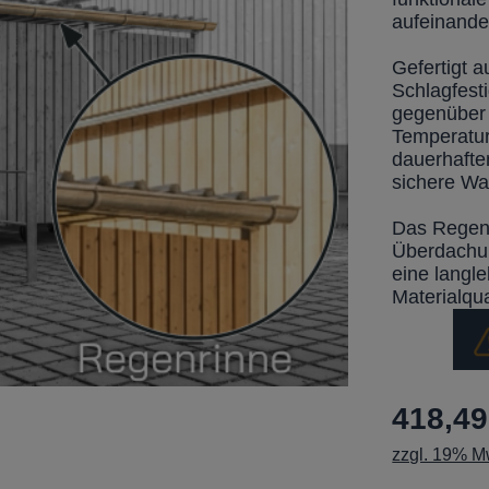
aufeinande
Gefertigt 
Schlagfest
gegenüber 
Temperatur
dauerhafte
sichere Wa
Das Regenr
Überdachun
eine langl
Materialqua
418,49
zzgl. 19% Mw