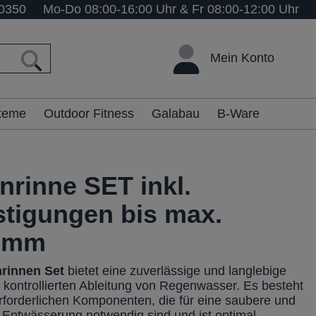
0350
Mo-Do 08:00-16:00 Uhr & Fr 08:00-12:00 Uhr
Mein Konto
steme
Outdoor Fitness
Galabau
B-Ware
nrinne SET inkl.
stigungen bis max.
0mm
rinnen Set
bietet eine zuverlässige und langlebige
 kontrollierten Ableitung von Regenwasser. Es besteht
erforderlichen Komponenten, die für eine saubere und
e Entwässerung notwendig sind und ist optimal