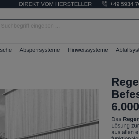
DIREKT VOM HERSTELLER
+49 5934 7
ische
Absperrsysteme
Hinweissysteme
Abfallsy
Rege
Befe
6.00
Das
Regen
Lösung zur
aus allen 
funktional