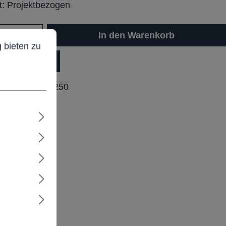
it: Projektbezogen
ieten zu können.
Mehr Informationen ...
In den Warenkorb
 bieten zu
dukt Anfrage
ummer:
KU40250