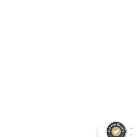
Nutzung und wechselnden Witterungsbedingungen
bleibt er robust und formstabil.
Folge uns:
RASTI GMBH
Unternehmen
Informationen
Produkte
Kundenbewertungen und Erfahrungen zu
RASTI
Rechtliches
SEHR GUT
%
100
Empfehlungen auf
ProvenExpert.com
5,00
/
4,67
3