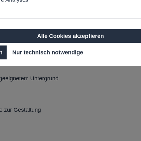
 Witterung, Alterung und
Alle Cookies akzeptieren
n
Nur technisch notwendige
 geeignetem Untergrund
e zur Gestaltung