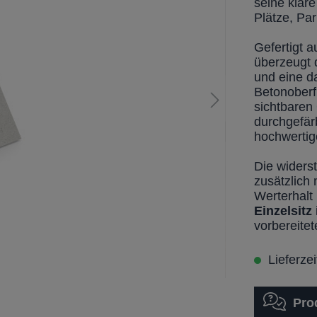
seine klar
Plätze, Pa
Gefertigt 
überzeugt 
und eine da
Betonoberfl
sichtbaren
durchgefär
hochwertig
Die widers
zusätzlich 
Werterhalt
Einzelsitz
vorbereite
Lieferze
Pro