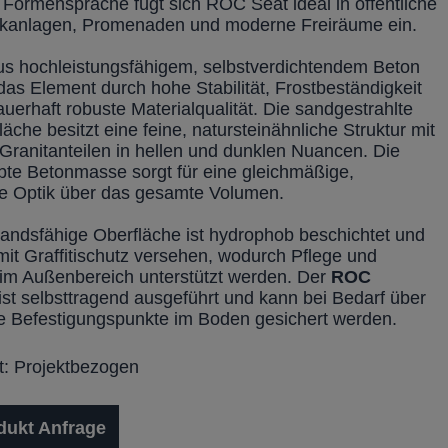
e Formensprache fügt sich ROC Seat ideal in öffentliche
rkanlagen, Promenaden und moderne Freiräume ein.
aus hochleistungsfähigem, selbstverdichtendem Beton
das Element durch hohe Stabilität, Frostbeständigkeit
uerhaft robuste Materialqualität. Die sandgestrahlte
äche besitzt eine feine, natursteinähnliche Struktur mit
 Granitanteilen in hellen und dunklen Nuancen. Die
bte Betonmasse sorgt für eine gleichmäßige,
e Optik über das gesamte Volumen.
tandsfähige Oberfläche ist hydrophob beschichtet und
mit Graffitischutz versehen, wodurch Pflege und
 im Außenbereich unterstützt werden. Der
ROC
ist selbsttragend ausgeführt und kann bei Bedarf über
te Befestigungspunkte im Boden gesichert werden.
it: Projektbezogen
dukt Anfrage