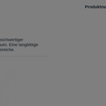
Produktn
hochwertiger
aum. Eine langlebige
ereiche.