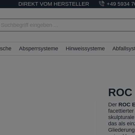
DIREKT VOM HERSTELLER
+49 5934 7
ische
Absperrsysteme
Hinweissysteme
Abfallsy
ROC 
Der
ROC
E
facettiert
skulptural
das als ein
Gliederung