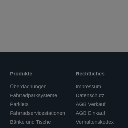
Produkte
Rechtliches
Kundenbewertungen und Erfahrungen zu
Überdachungen
Impressum
RASTI
Fahrradparksysteme
Datenschutz
%
100
SEHR GUT
Parklets
AGB Verkauf
Empfehlungen auf
ProvenExpert.com
5,00
/
4,67
Fahrradservicestationen
AGB Einkauf
Bänke und Tische
Verhaltenskodex