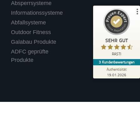
3
Absperrsysteme
Bewertungen auf ProvenExpert.com
Informationssysteme
Abfallsysteme
Profil ansehen
Outdoor Fitness
Erfahren Sie mehr über dieses Bewertungssiegel
SEHR GUT
Galabau Produkte
Anonym
ADFC geprüfte
4,40
RASTI
Wir tolle Produkte. Haben für unseren
Produkte
3
Kundenbewertungen
Supermarkt einen Fahrradständer mit
Werbetafel gekauft.
Authentizität
19.01.2026
Verkauf an Privatpersonen (i.S.d. §13 BGB).
n, wenn nicht anders angegeben.