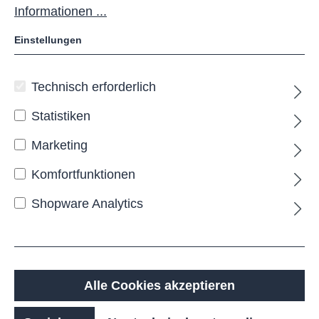
Informationen ...
Einstellungen
Technisch erforderlich
Statistiken
RIO BRAVO Fahrradgarage
Marketing
Komfortfunktionen
Shopware Analytics
Die
RIO BRAVO 1250
ist eine kompakte, robuste
Fahrradgarage mit rechtsseitig angeschlagener
Tür, ideal für den täglichen Einsatz im öffentlichen
und privaten Raum. Gefertigt aus verzinktem Stahl
Alle Cookies akzeptieren
und einseitig pulverbeschichtet in einer RAL-Farbe