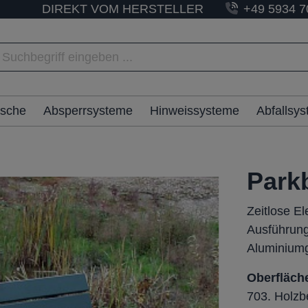
DIREKT VOM HERSTELLER
+49 5934 7
ische
Absperrsysteme
Hinweissysteme
Abfallsy
Par
Zeitlose E
Ausführung
Aluminium
Oberfläch
703. Holzb