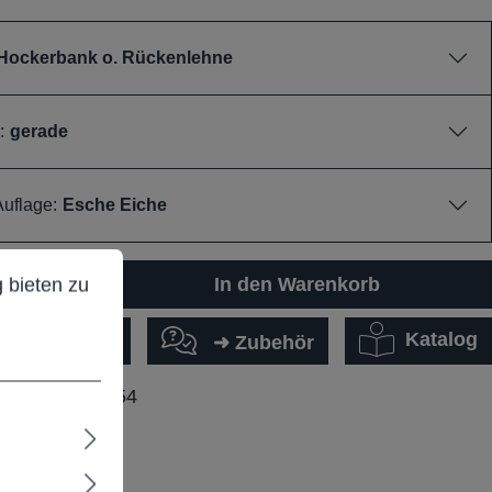
Hockerbank o. Rückenlehne
:
gerade
Auflage:
Esche Eiche
ieten zu können.
Mehr Informationen ...
In den Warenkorb
 bieten zu
Katalog
dukt Anfrage
➜ Zubehör
ummer:
M11854