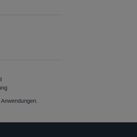
l
ung
te Anwendungen.