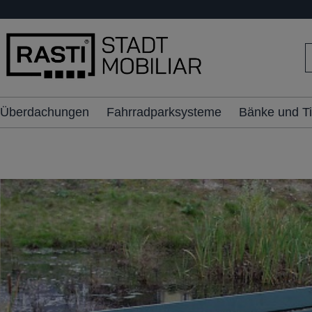
inhalt springen
Überdachungen
Fahrradparksysteme
Bänke und T