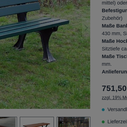
mittel) ode
Befestigu
Zubehör)
Maße Bank
430 mm, Si
Maße Hoc
Sitztiefe c
Maße Tisc
mm.
Anlieferun
751,50
zzgl. 19% Mw
Versandk
Lieferze