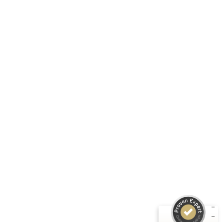
Corten-Farbton (rostfarben).
Folge uns:
RASTI GMBH
Unternehmen
Informationen
Produkte
Kundenbewertungen und Erfahrungen zu
RASTI
Rechtliches
SEHR GUT
%
100
Empfehlungen auf
ProvenExpert.com
5,00
/
4,67
3